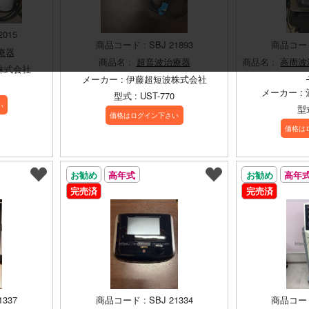
2015
商品コード : SBJ 21893
商品コード 
療器
商品名 :
超音波治療器
商品名 :
高周波
株式会社
メーカー : 伊藤超短波株式会社
メーカー :
型式 : UST-770
い
型式
価格はログイン下さい
価格は
お勧め
高年式
お勧め
高年
完売済
完売済
1337
商品コード : SBJ 21334
商品コード 