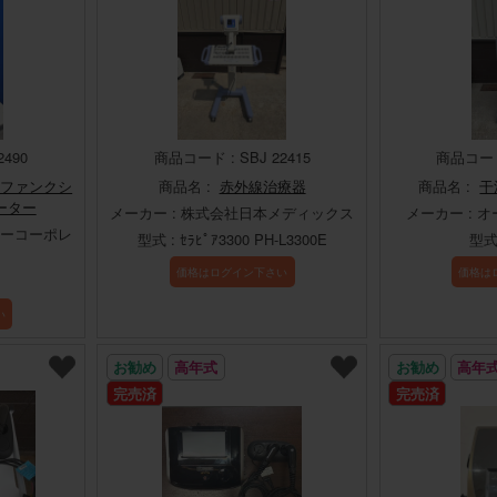
2490
商品コード : SBJ 22415
商品コード 
ルチファンクシ
商品名 :
赤外線治療器
商品名 :
干
ーター
メーカー : 株式会社日本メディックス
メーカー : 
メーコーポレ
型式 : ｾﾗﾋﾟｱ3300 PH-L3300E
型式 
価格はログイン下さい
価格は
い
お勧め
高年式
お勧め
高年
完売済
完売済