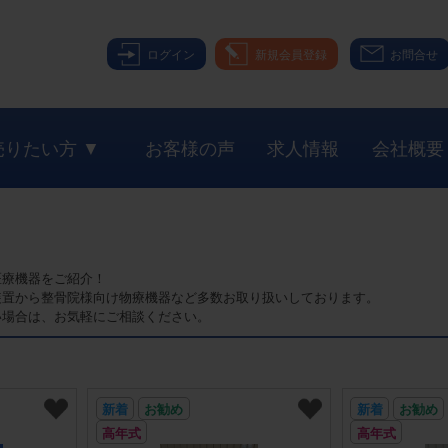
ログイン
新規会員登録
お問合せ
売りたい方 ▼
お客様の声
求人情報
会社概要
医療機器をご紹介！
装置から整骨院様向け物療機器など多数お取り扱いしております。
い場合は、お気軽にご相談ください。
新着
お勧め
新着
お勧め
高年式
高年式