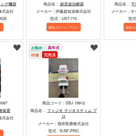
ニング機器
商品名 :
超音波治療器
商品名 :
干
株式会社
メーカー : 伊藤超短波株式会社
メーカー : 
ARGE
型式 : UST-770
型式 
い
価格はログイン下さい
価格は
お勧め
高年式
特価
完売済
0067
商品コード : SBJ 19912
激装置
商品名 :
フィジオ ラジオスティム プ
ロ
株式会社
メーカー : 酒井医療株式会社
型式 : R-RF-PRO
い