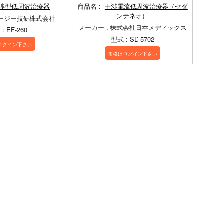
渉型低周波治療器
商品名 :
干渉電流低周波治療器（セダ
ンテネオ）
オージー技研株式会社
メーカー : 株式会社日本メディックス
: EF-260
型式 : SD-5702
ログイン下さい
価格はログイン下さい