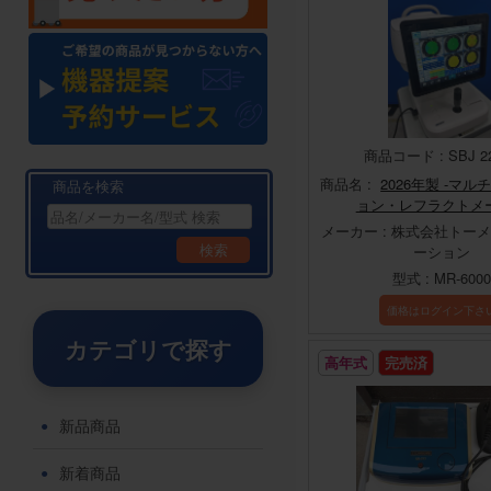
商品コード : SBJ 2
商品名 :
2026年製 -マ
商品を検索
ョン・レフラクトメ
メーカー : 株式会社トー
検索
ーション
型式 : MR-6000
価格はログイン下さ
カテゴリで探す
高年式
完売済
新品商品
新着商品