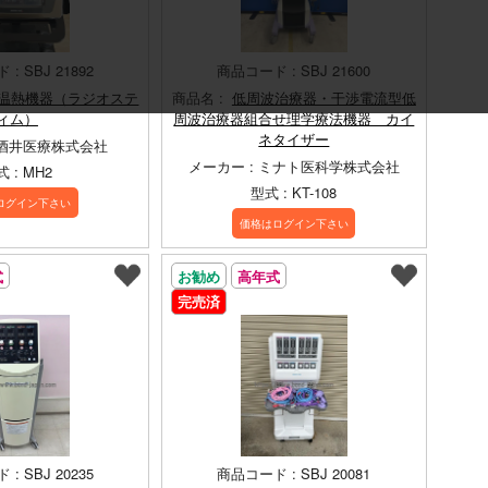
: SBJ 21892
商品コード : SBJ 21600
温熱機器（ラジオステ
商品名 :
低周波治療器・干渉電流型低
ィム）
周波治療器組合せ理学療法機器 カイ
ネタイザー
 酒井医療株式会社
メーカー : ミナト医科学株式会社
 : MH2
型式 : KT-108
ログイン下さい
価格はログイン下さい
式
お勧め
高年式
完売済
: SBJ 20235
商品コード : SBJ 20081