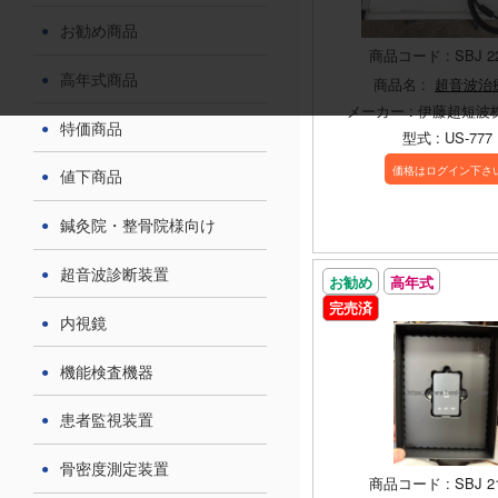
お勧め商品
商品コード : SBJ 2
高年式商品
商品名 :
超音波治
メーカー : 伊藤超短波
特価商品
型式 : US-777
価格はログイン下さ
値下商品
鍼灸院・整骨院様向け
超音波診断装置
お勧め
高年式
完売済
内視鏡
機能検査機器
患者監視装置
骨密度測定装置
商品コード : SBJ 2