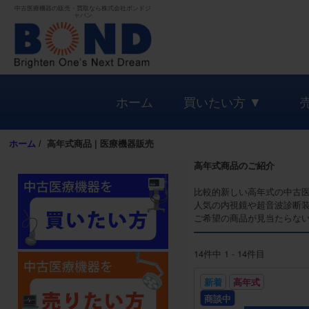
中古医療機器の販売・買取なら株式会社ボンドジ
ャパン
ホーム
買いたい方 ▼
ホーム
/
高年式商品 | 医療機器販売
高年式商品のご紹介
比較的新しい高年式の中古
人気の内視鏡や超音波診断
ご希望の商品が見当たらな
14件中 1 - 14件目
新着
高年式
商談中