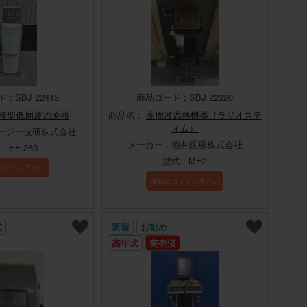
: SBJ 22413
商品コード : SBJ 22320
渉型低周波治療器
商品名 :
高周波温熱機器（ラジオステ
ィム）
オージー技研株式会社
メーカー : 酒井医療株式会社
: EF-260
型式 : MH2
ログイン下さい
価格はログイン下さい
式
新着
お勧め
高年式
完売済