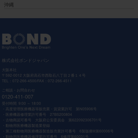
沖縄
株式会社ボンドジャパン
大阪本社
〒592-0012 大阪府高石市西取石八丁目２番１４号
TEL：072-266-4500/FAX：072-266-4511
ご相談・お問合わせ
0120-411-007
受付時間 9:00 ～ 18:00
・高度管理医療機器等販売業・賃貸業許可 第N05906号
・医療機器修理業許可番号 27BS200804
・古物商認可番号 大阪府公安委員会 第622092306701号
・動物用医療機器製造業登録
・第三種動物用医療機器製造販売業許可番号 6製版療Ⅲ第60006号
・動物用医療機器修理業許可番号 6修理第60031号