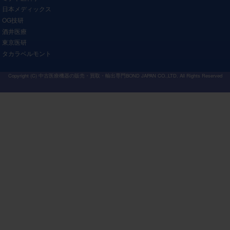
日本メディックス
OG技研
酒井医療
東京医研
タカラベルモント
Copyright (C)
中古医療機器の販売・買取・輸出専門BOND JAPAN CO.,LTD.
All Rights Reserved