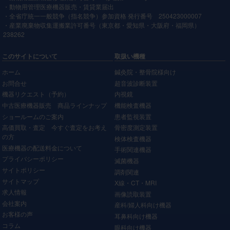
・動物用管理医療機器販売・賃貸業届出
・全省庁統一一般競争（指名競争）参加資格 発行番号 250423000007
・産業廃棄物収集運搬業許可番号（東京都・愛知県・大阪府・福岡県）
238262
このサイトについて
取扱い機種
ホーム
鍼灸院・整骨院様向け
お問合せ
超音波診断装置
機器リクエスト（予約）
内視鏡
中古医療機器販売 商品ラインナップ
機能検査機器
ショールームのご案内
患者監視装置
高価買取・査定 今すぐ査定をお考え
骨密度測定装置
の方
検体検査機器
医療機器の配送料金について
手術関連機器
プライバシーポリシー
滅菌機器
サイトポリシー
調剤関連
サイトマップ
X線・CT・MRI
求人情報
画像読取装置
会社案内
産科/婦人科向け機器
お客様の声
耳鼻科向け機器
コラム
眼科向け機器