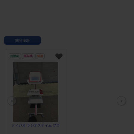
（屈折測定）、ケラトメトリ
類のトランスミッターを標準
ー（角膜曲率測定）、トノメ
装備 ・制動機能によって振
トリー（眼圧測定）、パキメ
動を最小限に抑えた
トリー（角膜厚測定）、トポ
SPARROW™ハンドピース
グラフィー（角膜地形図）の
5つの診断機能を兼ね備えて
いるため非常に便利です。
閲覧履歴
お勧め
高年式
特価
フィジオ ラジオスティム プロ