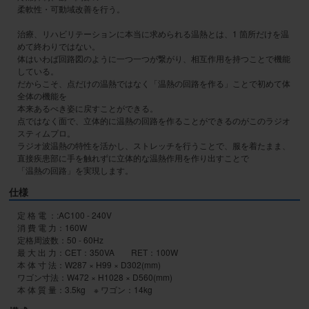
柔軟性・可動域改善を行う。

治療、リハビリテーションに本当に求められる温熱とは、1 箇所だけを温
めて終わりではない。

体はいわば回路図のように一つ一つが繋がり、相互作用を持つことで機能
している。

だからこそ、点だけの温熱ではなく「温熱の回路を作る」ことで初めて体
全体の機能を

本来あるべき姿に戻すことができる。

点ではなく面で、立体的に温熱の回路を作ることができるのがこのラジオ
スティムプロ。

ラジオ波温熱の特性を活かし、ストレッチを行うことで、服を着たまま、

直接疾患部に手を触れずに立体的な温熱作用を作り出すことで

「温熱の回路」を実現します。
仕様
定 格 電 ：:AC100 - 240V

消 費 電 力：160W

定格周波数：50 - 60Hz

最 大 出 力：CET：350VA　　RET：100W

本 体 寸 法：W287 × H99 × D302(mm)

ワゴン寸法：W472 × H1028 × D560(mm)

本 体 質 量：3.5kg　※ ワゴン：14kg