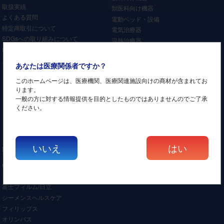
取扱実績
獣医科向け機器
よくある質問
電動ベッド・設備
特定商取引について
電気治療器
SDGsへの取り組みについて
温熱治療器
SNSアカウント一覧
超音波治療器
主要取引先
リラクゼーション機器
あなたは医療関係者ですか？
牽引装置
このホームページは、医療機関、医療関連施設向けの商材が含まれてお
レーザー治療器
ります。
矯正機器
一般の方に対する情報提供を目的としたものではありませんのでご了承
介護施設機器
ください。
歯科機器
その他
いいえ
はい
取扱いメーカー
GEヘルスケア
キャノン/東芝
富士フィルム/日立
シーメンスヘルスケア
フィリップス
オリンパス