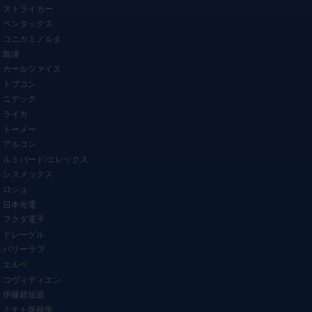
ストライカー
ペンタックス
コニカミノルタ
島津
カールツァイス
トプコン
ニデック
ライカ
トーメー
アルコン
ルミバード/エレックス
シスメックス
ロシュ
日本光電
フクダ電子
ドレーゲル
バリーラブ
エルベ
コヴィディエン
伊藤超短波
ミナト医科学