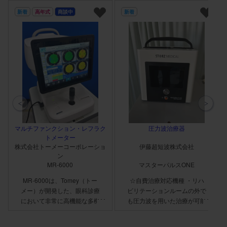
新着
高年式
商談中
新着
マルチファンクション・レフラク
圧力波治療器
トメーター
株式会社トーメーコーポレーショ
伊藤超短波株式会社
ン
MR-6000
マスターパルスONE
MR-6000は、Tomey（トー
☆自費治療対応機種 ・リハ
メー）が開発した、眼科診療
ビリテーションルームの外で
において非常に高機能な多機
も圧力波を用いた治療が可能
能眼科診断装置です。 この
・初心者モデルや複数導入検
機器は、レフラクトメトリー
討モデルとして理想的 ・2種