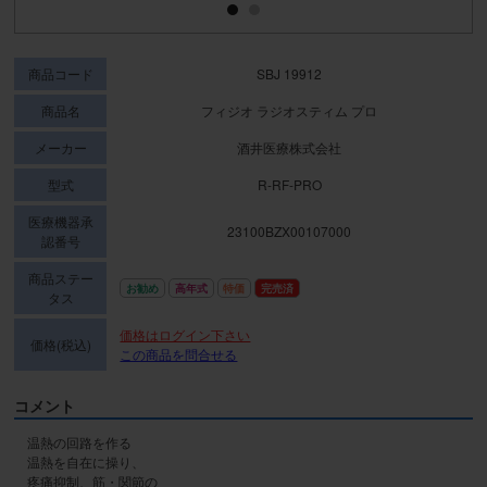
商品コード
SBJ 19912
商品名
フィジオ ラジオスティム プロ
メーカー
酒井医療株式会社
型式
R-RF-PRO
医療機器承
23100BZX00107000
認番号
商品ステー
お勧め
高年式
特価
完売済
タス
価格はログイン下さい
価格(税込)
この商品を問合せる
コメント
温熱の回路を作る

温熱を自在に操り、

疼痛抑制、筋・関節の
