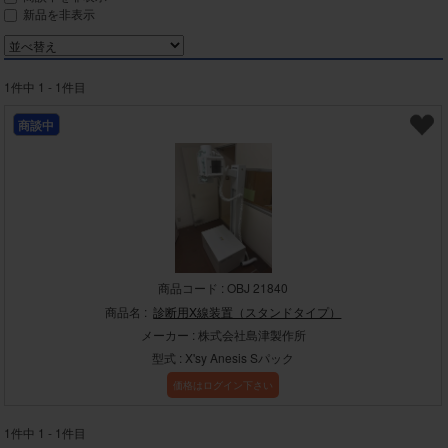
新品を非表示
1件中 1 - 1件目
商談中
商品コード : OBJ 21840
商品名 :
診断用X線装置（スタンドタイプ）
メーカー : 株式会社島津製作所
型式 : X'sy Anesis Sパック
価格はログイン下さい
1件中 1 - 1件目