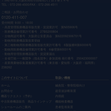
TEL：072-266-4500/FAX：072-266-4511
ご相談・お問合わせ
0120-411-007
受付時間 9:00 ～ 18:00
・高度管理医療機器等販売業・賃貸業許可 第N05906号
・医療機器修理業許可番号 27BS200804
・古物商認可番号 大阪府公安委員会 第622092306701号
・動物用医療機器製造業登録
・第三種動物用医療機器製造販売業許可番号 6製版療Ⅲ第60006号
・動物用医療機器修理業許可番号 6修理第60031号
・動物用管理医療機器販売・賃貸業届出
・全省庁統一一般競争（指名競争）参加資格 発行番号 250423000007
・産業廃棄物収集運搬業許可番号（東京都・愛知県・大阪府・福岡県）
238262
このサイトについて
取扱い機種
ホーム
鍼灸院・整骨院様向け
お問合せ
超音波診断装置
機器リクエスト（予約）
内視鏡
中古医療機器販売 商品ラインナップ
機能検査機器
ショールームのご案内
患者監視装置