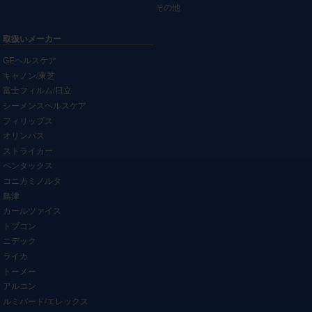
その他
取扱いメーカー
GEヘルスケア
キャノン/東芝
富士フィルム/日立
シーメンスヘルスケア
フィリップス
オリンパス
ストライカー
ペンタックス
コニカミノルタ
島津
カールツァイス
トプコン
ニデック
ライカ
トーメー
アルコン
ルミバード/エレックス