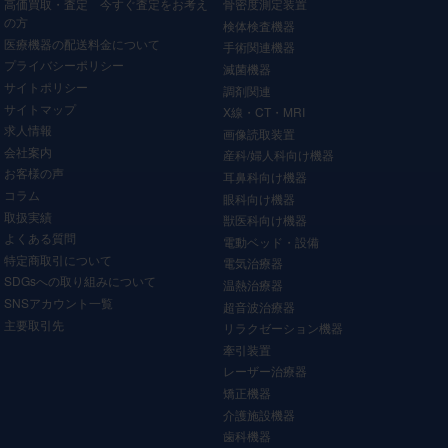
高価買取・査定 今すぐ査定をお考え
骨密度測定装置
の方
検体検査機器
医療機器の配送料金について
手術関連機器
プライバシーポリシー
滅菌機器
サイトポリシー
調剤関連
サイトマップ
X線・CT・MRI
求人情報
画像読取装置
会社案内
産科/婦人科向け機器
お客様の声
耳鼻科向け機器
コラム
眼科向け機器
取扱実績
獣医科向け機器
よくある質問
電動ベッド・設備
特定商取引について
電気治療器
SDGsへの取り組みについて
温熱治療器
SNSアカウント一覧
超音波治療器
主要取引先
リラクゼーション機器
牽引装置
レーザー治療器
矯正機器
介護施設機器
歯科機器