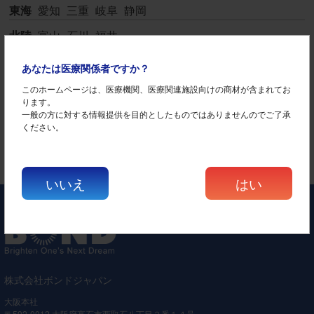
東海
愛知
三重
岐阜
静岡
北陸
富山
石川
福井
近畿
大阪
京都
兵庫
滋賀
奈良
和歌山
あなたは医療関係者ですか？
中国
広島
鳥取
島根
岡山
山口
このホームページは、医療機関、医療関連施設向けの商材が含まれてお
ります。
四国
徳島
香川
愛媛
高知
一般の方に対する情報提供を目的としたものではありませんのでご了承
ください。
九州・沖縄
福岡
佐賀
長崎
熊本
大分
宮崎
鹿児島
沖縄
いいえ
はい
株式会社ボンドジャパン
大阪本社
〒592-0012 大阪府高石市西取石八丁目２番１４号