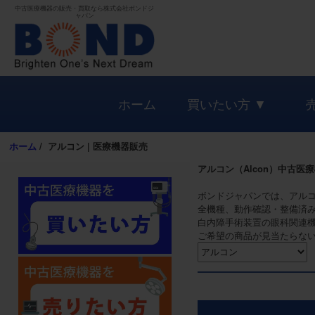
中古医療機器の販売・買取なら株式会社ボンドジ
ャパン
ホーム
買いたい方 ▼
ホーム
/
アルコン | 医療機器販売
アルコン（Alcon）中古医
ボンドジャパンでは、アル
全機種、動作確認・整備済
白内障手術装置の眼科関連
ご希望の商品が見当たらな