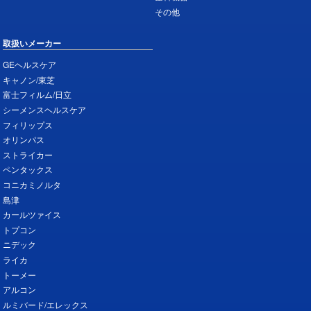
その他
取扱いメーカー
GEヘルスケア
キャノン/東芝
富士フィルム/日立
シーメンスヘルスケア
フィリップス
オリンパス
ストライカー
ペンタックス
コニカミノルタ
島津
カールツァイス
トプコン
ニデック
ライカ
トーメー
アルコン
ルミバード/エレックス