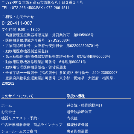
〒592-0012 大阪府高石市西取石八丁目２番１４号
TEL：072-266-4500/FAX：072-266-4511
ご相談・お問合わせ
0120-411-007
受付時間 9:00 ～ 18:00
・高度管理医療機器等販売業・賃貸業許可 第N05906号
・医療機器修理業許可番号 27BS200804
・古物商認可番号 大阪府公安委員会 第622092306701号
・動物用医療機器製造業登録
・第三種動物用医療機器製造販売業許可番号 6製版療Ⅲ第60006号
・動物用医療機器修理業許可番号 6修理第60031号
・動物用管理医療機器販売・賃貸業届出
・全省庁統一一般競争（指名競争）参加資格 発行番号 250423000007
・産業廃棄物収集運搬業許可番号（東京都・愛知県・大阪府・福岡県）
238262
このサイトについて
取扱い機種
ホーム
鍼灸院・整骨院様向け
お問合せ
超音波診断装置
機器リクエスト（予約）
内視鏡
中古医療機器販売 商品ラインナップ
機能検査機器
ショールームのご案内
患者監視装置