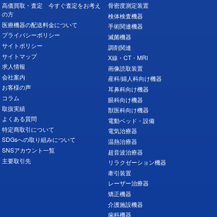
高価買取・査定 今すぐ査定をお考え
骨密度測定装置
の方
検体検査機器
医療機器の配送料金について
手術関連機器
プライバシーポリシー
滅菌機器
サイトポリシー
調剤関連
サイトマップ
X線・CT・MRI
求人情報
画像読取装置
会社案内
産科/婦人科向け機器
お客様の声
耳鼻科向け機器
コラム
眼科向け機器
取扱実績
獣医科向け機器
よくある質問
電動ベッド・設備
特定商取引について
電気治療器
SDGsへの取り組みについて
温熱治療器
SNSアカウント一覧
超音波治療器
主要取引先
リラクゼーション機器
牽引装置
レーザー治療器
矯正機器
介護施設機器
歯科機器