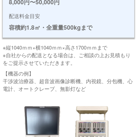
8,000円〜50,000円
配送料⾦⽬安
容積約1.8㎥・全重量500kgまで
※縦1040ｍｍ×横1040ｍｍ×⾼さ1700ｍｍまで
※⾃社からの配送となる場合は、ご相談の上お⾒積もり
をご提⽰させていただきます。
【機器の例】
⼲渉波治療器、超⾳波画像診断機、内視鏡、分包機、⼼
電計、オートクレーブ、無影灯など