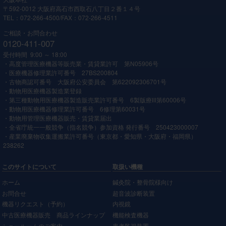
〒592-0012 大阪府高石市西取石八丁目２番１４号
TEL：072-266-4500/FAX：072-266-4511
ご相談・お問合わせ
0120-411-007
受付時間 9:00 ～ 18:00
・高度管理医療機器等販売業・賃貸業許可 第N05906号
・医療機器修理業許可番号 27BS200804
・古物商認可番号 大阪府公安委員会 第622092306701号
・動物用医療機器製造業登録
・第三種動物用医療機器製造販売業許可番号 6製版療Ⅲ第60006号
・動物用医療機器修理業許可番号 6修理第60031号
・動物用管理医療機器販売・賃貸業届出
・全省庁統一一般競争（指名競争）参加資格 発行番号 250423000007
・産業廃棄物収集運搬業許可番号（東京都・愛知県・大阪府・福岡県）
238262
このサイトについて
取扱い機種
ホーム
鍼灸院・整骨院様向け
お問合せ
超音波診断装置
機器リクエスト（予約）
内視鏡
中古医療機器販売 商品ラインナップ
機能検査機器
ショールームのご案内
患者監視装置