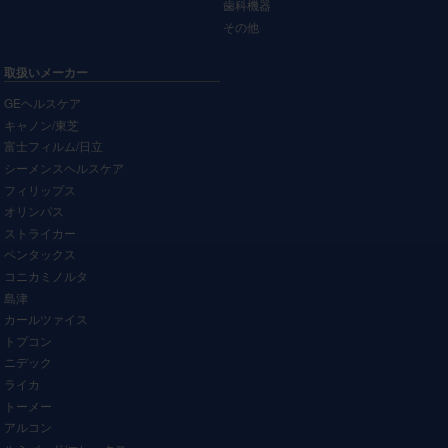
歯科機器
その他
取扱いメーカー
GEヘルスケア
キャノン/東芝
富士フィルム/日立
シーメンスヘルスケア
フィリップス
オリンパス
ストライカー
ペンタックス
コニカミノルタ
島津
カールツァイス
トプコン
ニデック
ライカ
トーメー
アルコン