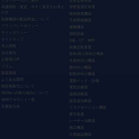
高価買取・査定 今すぐ査定をお考え
骨密度測定装置
の方
検体検査機器
医療機器の配送料金について
手術関連機器
プライバシーポリシー
滅菌機器
サイトポリシー
調剤関連
サイトマップ
X線・CT・MRI
求人情報
画像読取装置
会社案内
産科/婦人科向け機器
お客様の声
耳鼻科向け機器
コラム
眼科向け機器
取扱実績
獣医科向け機器
よくある質問
電動ベッド・設備
特定商取引について
電気治療器
SDGsへの取り組みについて
温熱治療器
SNSアカウント一覧
超音波治療器
主要取引先
リラクゼーション機器
牽引装置
レーザー治療器
矯正機器
介護施設機器