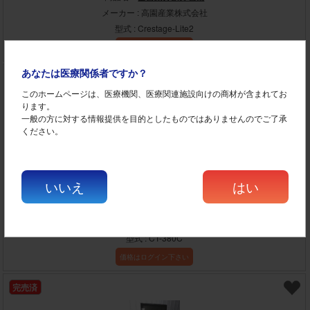
メーカー : 高園産業株式会社
型式 : Crestage-Lite2
価格はログイン下さい
あなたは医療関係者ですか？
お勧め
完売済
このホームページは、医療機関、医療関連施設向けの商材が含まれてお
ります。
一般の方に対する情報提供を目的としたものではありませんのでご了承
ください。
いいえ
はい
商品コード : OBJ 20624
商品名 :
エチレンオキサイドガス滅菌器
メーカー : 株式会社東邦製作所
型式 : CT-380C
価格はログイン下さい
完売済