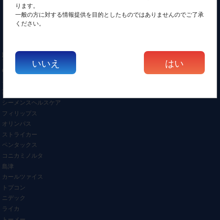
矯正機器
ります。
介護施設機器
一般の方に対する情報提供を目的としたものではありませんのでご了承
歯科機器
ください。
その他
取扱いメーカー
いいえ
はい
GEヘルスケア
キャノン/東芝
富士フィルム/日立
シーメンスヘルスケア
フィリップス
オリンパス
ストライカー
ペンタックス
コニカミノルタ
島津
カールツァイス
トプコン
ニデック
ライカ
トーメー