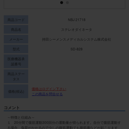
商品コード
NBJ 21718
商品名
ステレオダイネータ
メーカー
持田シーメンスメディカルシステム株式会社
型式
SD-828
医療機器承
認番号
商品ステー
タス
価格はログイン下さい
価格(税込)
この商品を問合せる
コメント
～特徴と仕組み～

１　20分間で腹筋運動300回分の運動量が得られます。自分で腹筋運動す
る場合、負荷がかかるので少しの腹筋運動でも腹筋痛などが起こります