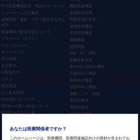
中古医療機器販売 商品ラインナップ
機能検査機器
ショールームのご案内
患者監視装置
高価買取・査定 今すぐ査定をお考え
骨密度測定装置
の方
検体検査機器
医療機器の配送料金について
手術関連機器
プライバシーポリシー
滅菌機器
サイトポリシー
調剤関連
サイトマップ
X線・CT・MRI
求人情報
画像読取装置
会社案内
産科/婦人科向け機器
お客様の声
耳鼻科向け機器
コラム
眼科向け機器
取扱実績
獣医科向け機器
よくある質問
電動ベッド・設備
特定商取引について
電気治療器
SDGsへの取り組みについて
温熱治療器
SNSアカウント一覧
超音波治療器
主要取引先
リラクゼーション機器
牽引装置
あなたは医療関係者ですか？
レーザー治療器
このホームページは、医療機関、医療関連施設向けの商材が含まれてお