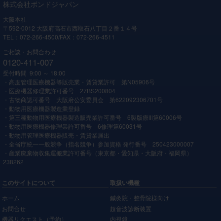
株式会社ボンドジャパン
大阪本社
〒592-0012 大阪府高石市西取石八丁目２番１４号
TEL：072-266-4500/FAX：072-266-4511
ご相談・お問合わせ
0120-411-007
受付時間 9:00 ～ 18:00
・高度管理医療機器等販売業・賃貸業許可 第N05906号
・医療機器修理業許可番号 27BS200804
・古物商認可番号 大阪府公安委員会 第622092306701号
・動物用医療機器製造業登録
・第三種動物用医療機器製造販売業許可番号 6製版療Ⅲ第60006号
・動物用医療機器修理業許可番号 6修理第60031号
・動物用管理医療機器販売・賃貸業届出
・全省庁統一一般競争（指名競争）参加資格 発行番号 250423000007
・産業廃棄物収集運搬業許可番号（東京都・愛知県・大阪府・福岡県）
238262
このサイトについて
取扱い機種
ホーム
鍼灸院・整骨院様向け
お問合せ
超音波診断装置
機器リクエスト（予約）
内視鏡