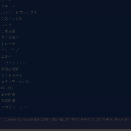
アルコン
ルミバード/エレックス
シスメックス
ロシュ
日本光電
フクダ電子
ドレーゲル
バリーラブ
エルベ
コヴィディエン
伊藤超短波
ミナト医科学
日本メディックス
OG技研
酒井医療
東京医研
タカラベルモント
Copyright (C)
中古医療機器の販売・買取・輸出専門BOND JAPAN CO.,LTD.
All Rights Reserved