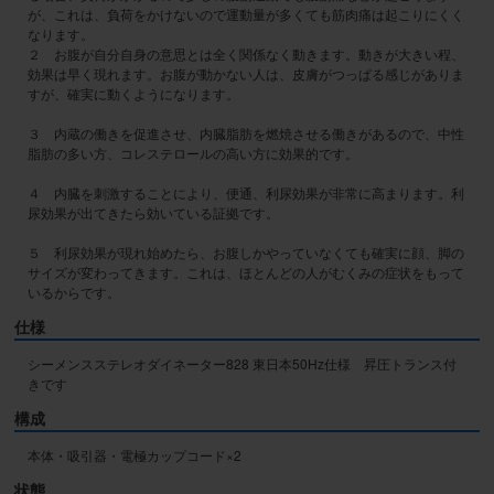
が、これは、負荷をかけないので運動量が多くても筋肉痛は起こりにくく
なります。

２　お腹が自分自身の意思とは全く関係なく動きます。動きが大きい程、
効果は早く現れます。お腹が動かない人は、皮膚がつっぱる感じがありま
すが、確実に動くようになります。

３　内蔵の働きを促進させ、内臓脂肪を燃焼させる働きがあるので、中性
脂肪の多い方、コレステロールの高い方に効果的です。

４　内臓を刺激することにより、便通、利尿効果が非常に高まります。利
尿効果が出てきたら効いている証拠です。

５　利尿効果が現れ始めたら、お腹しかやっていなくても確実に顔、脚の
サイズが変わってきます。これは、ほとんどの人がむくみの症状をもって
いるからです。
仕様
シーメンスステレオダイネーター828 東日本50Hz仕様　昇圧トランス付
きです
構成
本体・吸引器・電極カップコード×2
状態