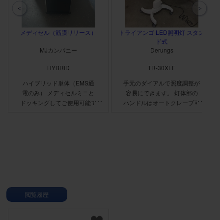
メディセル（筋膜リリース）
トライアンゴ LED照明灯 スタン
ド式
MJカンパニー
Derungs
HYBRID
TR-30XLF
ハイブリッド単体（EMS通
手元のダイアルで照度調整が
電のみ） メディセルミニと
容易にできます。 灯体部の
ドッキングしてご使用可能で
ハンドルはオートクレーブ可
す。
能です。 ※80cmで
100,000luxの明るさを実現
閲覧履歴