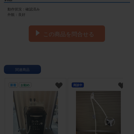
動作状況：確認済み

外観：良好
この商品を問合せる
関連商品
新着
お勧め
商談中