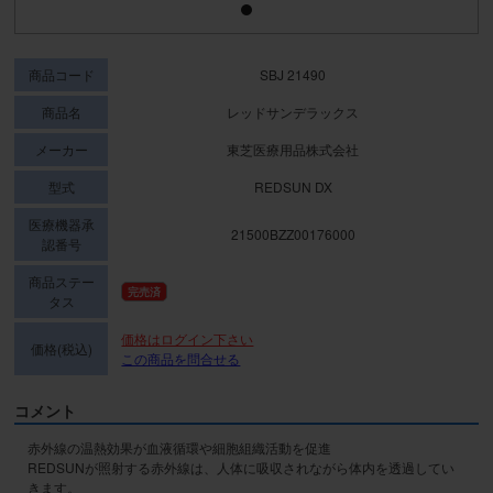
商品コード
SBJ 21490
商品名
レッドサンデラックス
メーカー
東芝医療用品株式会社
型式
REDSUN DX
医療機器承
21500BZZ00176000
認番号
商品ステー
完売済
タス
価格はログイン下さい
価格(税込)
この商品を問合せる
コメント
赤外線の温熱効果が血液循環や細胞組織活動を促進

REDSUNが照射する赤外線は、人体に吸収されながら体内を透過してい
きます。
