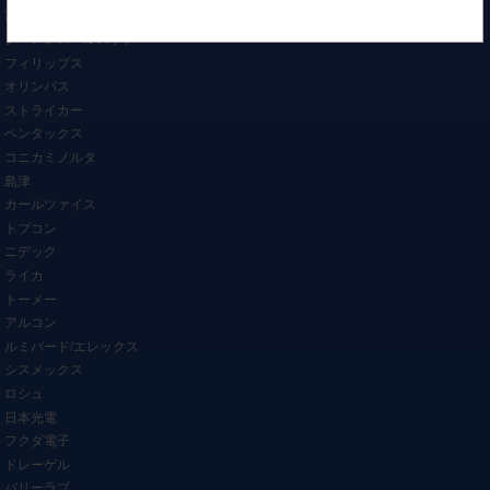
富士フィルム/日立
シーメンスヘルスケア
フィリップス
オリンパス
ストライカー
ペンタックス
コニカミノルタ
島津
カールツァイス
トプコン
ニデック
ライカ
トーメー
アルコン
ルミバード/エレックス
シスメックス
ロシュ
日本光電
フクダ電子
ドレーゲル
バリーラブ