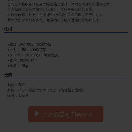
このとき吸収された赤外線は熱となり、体内をやさしく温めます。

この効果によって血管が拡張し、血行を盛んにします。

血行が改善されることで細胞や組織の生命活動は活発になり、

新陳代謝がうながされ、老廃物の分解が迅速に行われます。
仕様
●電源：AC100V　50/60HZ

●出力：150～300W可変

●タイマー：0～30分　可変/連続

●電球：300W/1灯

●重量：13kg
状態
動作：良好

外観：パワー調節のツマミなし（代替品交換可）

保証：１か月
この商品を問合せる