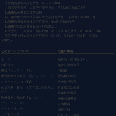
・医療機器修理業許可番号 27BS200804
・古物商認可番号 大阪府公安委員会 第622092306701号
・動物用医療機器製造業登録
・第三種動物用医療機器製造販売業許可番号 6製版療Ⅲ第60006号
・動物用医療機器修理業許可番号 6修理第60031号
・動物用管理医療機器販売・賃貸業届出
・全省庁統一一般競争（指名競争）参加資格 発行番号 250423000007
・産業廃棄物収集運搬業許可番号（東京都・愛知県・大阪府・福岡県）
238262
このサイトについて
取扱い機種
ホーム
鍼灸院・整骨院様向け
お問合せ
超音波診断装置
機器リクエスト（予約）
内視鏡
中古医療機器販売 商品ラインナップ
機能検査機器
ショールームのご案内
患者監視装置
高価買取・査定 今すぐ査定をお考え
骨密度測定装置
の方
検体検査機器
医療機器の配送料金について
手術関連機器
プライバシーポリシー
滅菌機器
サイトポリシー
調剤関連
サイトマップ
X線・CT・MRI