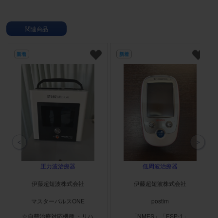
関連商品
新着
新着
圧力波治療器
低周波治療器
伊藤超短波株式会社
伊藤超短波株式会社
マスターパルスONE
postim
☆自費治療対応機種 ・リハ
「NMES」「ESP-1」