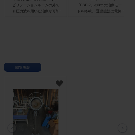
ビリテーションルームの外で
「ESP-2」の3つの治療モー
も圧力波を用いた治療が可能
ドを搭載。 運動療法に電気
・初心者モデルや複数導入検
刺激を加えることで、より効
討モデルとして理想的 ・2種
果的なリハビリテーションを
類のトランスミッターを標準
実現。 ・単独モード／同期
装備 ・制動機能によって振
モード CH1、CH2それぞれ
動を最小限に抑えた
が別モードでの出力が可能な
SPARROW™ハンドピース
単独モードと、両CHのモー
ドとプログラムが同じ設定で
出力される同期モードの切り
替えが行えます。 ・カウン
閲覧履歴
トダウン表示 出力中のオフ
時間の際に、次の出力開始ま
での時間がカウントダウン表
示されます。 ・FTスイッチ
(フットスイッチ) 足で
ON/OFFの切り替えができる
ので、両手を使った手技と併
用して電気刺激を加えること
ができます。 ※FTスイッチは
NMESモードのみで使用可能
です。 ・予告音機能 予告音