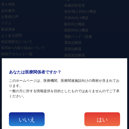
求人情報
画像読取装置
会社案内
産科/婦人科向け機器
お客様の声
耳鼻科向け機器
コラム
眼科向け機器
取扱実績
獣医科向け機器
よくある質問
電動ベッド・設備
特定商取引について
電気治療器
SDGsへの取り組みについて
温熱治療器
SNSアカウント一覧
超音波治療器
主要取引先
リラクゼーション機器
牽引装置
あなたは医療関係者ですか？
レーザー治療器
矯正機器
このホームページは、医療機関、医療関連施設向けの商材が含まれてお
ります。
介護施設機器
一般の方に対する情報提供を目的としたものではありませんのでご了承
歯科機器
ください。
その他
取扱いメーカー
いいえ
はい
GEヘルスケア
キャノン/東芝