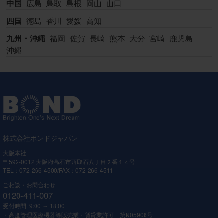
中国
広島
鳥取
島根
岡山
山口
四国
徳島
香川
愛媛
高知
九州・沖縄
福岡
佐賀
長崎
熊本
大分
宮崎
鹿児島
沖縄
株式会社ボンドジャパン
大阪本社
〒592-0012 大阪府高石市西取石八丁目２番１４号
TEL：072-266-4500/FAX：072-266-4511
ご相談・お問合わせ
0120-411-007
受付時間 9:00 ～ 18:00
・高度管理医療機器等販売業・賃貸業許可 第N05906号