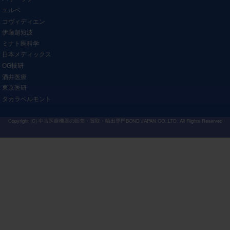
エルベ
コヴィディエン
伊藤超短波
ミナト医科学
日本メディックス
OG技研
酒井医療
東京医研
タカラベルモント
Copyright (C)
中古医療機器の販売・買取・輸出専門BOND JAPAN CO.,LTD.
All Rights Reserved