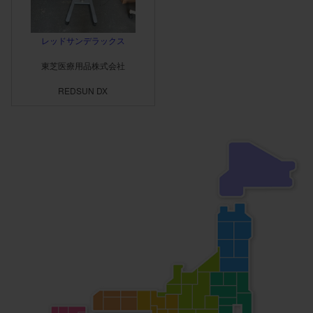
を設定すると、出力される直
前(3秒または5秒前)から予告
音が鳴り、同時にポーズスイ
レッドサンデラックス
ッチのLEDが点滅します。
・ポーズスイッチ 出力の一
東芝医療用品株式会社
時停止と再開が行えます。設
定されたランプアップで出力
REDSUN DX
が再開されるため、電気刺激
を加えたいタイミングで出力
させることも可能です。 ・
コンパクトサイズ コンパク
トなサイズに視認性と操作性
に優れたカラー液晶タッチパ
ネルを搭載。手軽に持ち運べ
るので場所を選ばず使用する
ことができます。 ・リアル
タイム定電流制御 通電した
際の皮膚への嫌な刺激感が軽
減され、患者様が快適にご使
用いただけます。