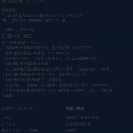
株式会社ボンドジャパン
大阪本社
〒592-0012 大阪府高石市西取石八丁目２番１４号
TEL：072-266-4500/FAX：072-266-4511
ご相談・お問合わせ
0120-411-007
受付時間 9:00 ～ 18:00
・高度管理医療機器等販売業・賃貸業許可 第N05906号
・医療機器修理業許可番号 27BS200804
・古物商認可番号 大阪府公安委員会 第622092306701号
・動物用医療機器製造業登録
・第三種動物用医療機器製造販売業許可番号 6製版療Ⅲ第60006号
・動物用医療機器修理業許可番号 6修理第60031号
・動物用管理医療機器販売・賃貸業届出
・全省庁統一一般競争（指名競争）参加資格 発行番号 250423000007
・産業廃棄物収集運搬業許可番号（東京都・愛知県・大阪府・福岡県）
238262
このサイトについて
取扱い機種
ホーム
鍼灸院・整骨院様向け
お問合せ
超音波診断装置
機器リクエスト（予約）
内視鏡