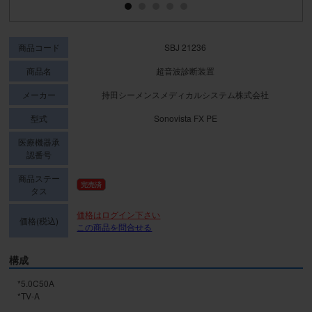
商品コード
SBJ 21236
商品名
超音波診断装置
メーカー
持田シーメンスメディカルシステム株式会社
型式
Sonovista FX PE
医療機器承
認番号
商品ステー
完売済
タス
価格はログイン下さい
価格(税込)
この商品を問合せる
構成
*5.0C50A

*TV-A