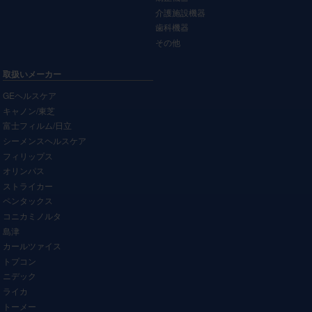
介護施設機器
歯科機器
その他
取扱いメーカー
GEヘルスケア
キャノン/東芝
富士フィルム/日立
シーメンスヘルスケア
フィリップス
オリンパス
ストライカー
ペンタックス
コニカミノルタ
島津
カールツァイス
トプコン
ニデック
ライカ
トーメー