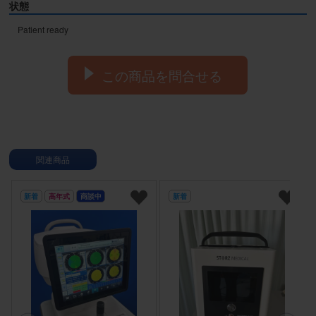
状態
Patient ready
この商品を問合せる
関連商品
新着
高年式
商談中
新着