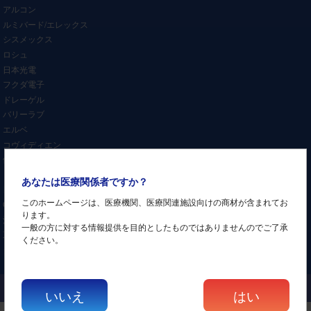
アルコン
ルミバード/エレックス
シスメックス
ロシュ
日本光電
フクダ電子
ドレーゲル
バリーラブ
エルベ
コヴィディエン
伊藤超短波
ミナト医科学
あなたは医療関係者ですか？
日本メディックス
このホームページは、医療機関、医療関連施設向けの商材が含まれてお
OG技研
ります。
酒井医療
一般の方に対する情報提供を目的としたものではありませんのでご了承
東京医研
ください。
タカラベルモント
Copyright (C)
中古医療機器の販売・買取・輸出専門BOND JAPAN CO.,LTD.
All Rights Reserved
いいえ
はい