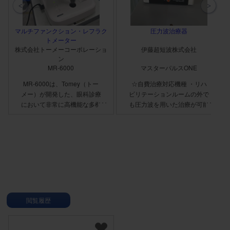
マルチファンクション・レフラク
圧力波治療器
トメーター
株式会社トーメーコーポレーショ
伊藤超短波株式会社
ン
MR-6000
マスターパルスONE
MR-6000は、Tomey（トー
☆自費治療対応機種 ・リハ
メー）が開発した、眼科診療
ビリテーションルームの外で
において非常に高機能な多機
も圧力波を用いた治療が可能
能眼科診断装置です。 この
・初心者モデルや複数導入検
機器は、レフラクトメトリー
討モデルとして理想的 ・2種
（屈折測定）、ケラトメトリ
類のトランスミッターを標準
ー（角膜曲率測定）、トノメ
装備 ・制動機能によって振
トリー（眼圧測定）、パキメ
動を最小限に抑えた
トリー（角膜厚測定）、トポ
SPARROW™ハンドピース
グラフィー（角膜地形図）の
5つの診断機能を兼ね備えて
いるため非常に便利です。
閲覧履歴