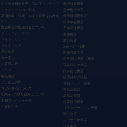
中古医療機器販売 商品ラインナップ
機能検査機器
ショールームのご案内
患者監視装置
高価買取・査定 今すぐ査定をお考え
骨密度測定装置
の方
検体検査機器
医療機器の配送料金について
手術関連機器
プライバシーポリシー
滅菌機器
サイトポリシー
調剤関連
サイトマップ
X線・CT・MRI
求人情報
画像読取装置
会社案内
産科/婦人科向け機器
お客様の声
耳鼻科向け機器
コラム
眼科向け機器
取扱実績
獣医科向け機器
よくある質問
電動ベッド・設備
特定商取引について
電気治療器
SDGsへの取り組みについて
温熱治療器
SNSアカウント一覧
超音波治療器
主要取引先
リラクゼーション機器
牽引装置
レーザー治療器
矯正機器