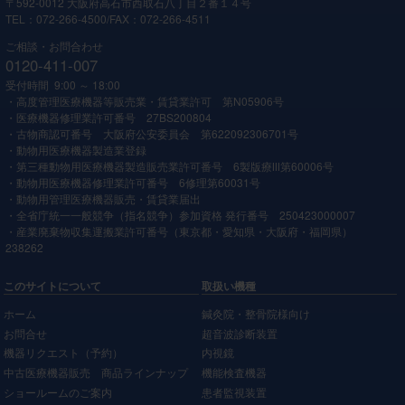
〒592-0012 大阪府高石市西取石八丁目２番１４号
TEL：072-266-4500/FAX：072-266-4511
ご相談・お問合わせ
0120-411-007
受付時間 9:00 ～ 18:00
・高度管理医療機器等販売業・賃貸業許可 第N05906号
・医療機器修理業許可番号 27BS200804
・古物商認可番号 大阪府公安委員会 第622092306701号
・動物用医療機器製造業登録
・第三種動物用医療機器製造販売業許可番号 6製版療Ⅲ第60006号
・動物用医療機器修理業許可番号 6修理第60031号
・動物用管理医療機器販売・賃貸業届出
・全省庁統一一般競争（指名競争）参加資格 発行番号 250423000007
・産業廃棄物収集運搬業許可番号（東京都・愛知県・大阪府・福岡県）
238262
このサイトについて
取扱い機種
ホーム
鍼灸院・整骨院様向け
お問合せ
超音波診断装置
機器リクエスト（予約）
内視鏡
中古医療機器販売 商品ラインナップ
機能検査機器
ショールームのご案内
患者監視装置