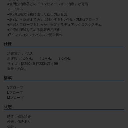
●低周波治療器との「コンビネーション治療」が可能

＜LIPUS＞

●軟部組織の治療に適した低出力超音波

●深部から浅部まで適切に対応する1.5MHz・3MHzプローブ

●患部とプローブをしっかり固定するデュアルクロスシステム

●治療の理解を高める情報表示画面

●7インチのタッチパネルで簡単操作
仕様
消費電力：75VA

周波数：1.0MHz　　1.5MHz　　3.0MHz

サイズ：幅290×奥行233×高さ96

重量：約3kg
構成
Sプローブ

Lプローブ

Mプローブ
状態
動作：確認済み

外観：傷みあり

保証：