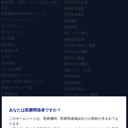
高価買取・査定 今すぐ査定をお考え
骨密度測定装置
の方
検体検査機器
医療機器の配送料金について
手術関連機器
プライバシーポリシー
滅菌機器
サイトポリシー
調剤関連
サイトマップ
X線・CT・MRI
求人情報
画像読取装置
会社案内
産科/婦人科向け機器
お客様の声
耳鼻科向け機器
コラム
眼科向け機器
取扱実績
獣医科向け機器
よくある質問
電動ベッド・設備
特定商取引について
電気治療器
SDGsへの取り組みについて
温熱治療器
SNSアカウント一覧
超音波治療器
主要取引先
リラクゼーション機器
牽引装置
レーザー治療器
あなたは医療関係者ですか？
矯正機器
このホームページは、医療機関、医療関連施設向けの商材が含まれてお
介護施設機器
ります。
歯科機器