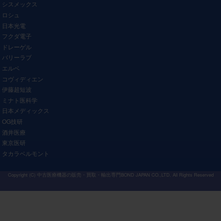
シスメックス
ロシュ
日本光電
フクダ電子
ドレーゲル
バリーラブ
エルベ
コヴィディエン
伊藤超短波
ミナト医科学
日本メディックス
OG技研
酒井医療
東京医研
タカラベルモント
Copyright (C)
中古医療機器の販売・買取・輸出専門BOND JAPAN CO.,LTD.
All Rights Reserved