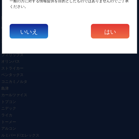
一般の方に対する情報提供を目的としたものではありませんのでご了承
その他
ください。
取扱いメーカー
GEヘルスケア
いいえ
はい
キャノン/東芝
富士フィルム/日立
シーメンスヘルスケア
フィリップス
オリンパス
ストライカー
ペンタックス
コニカミノルタ
島津
カールツァイス
トプコン
ニデック
ライカ
トーメー
アルコン
ルミバード/エレックス