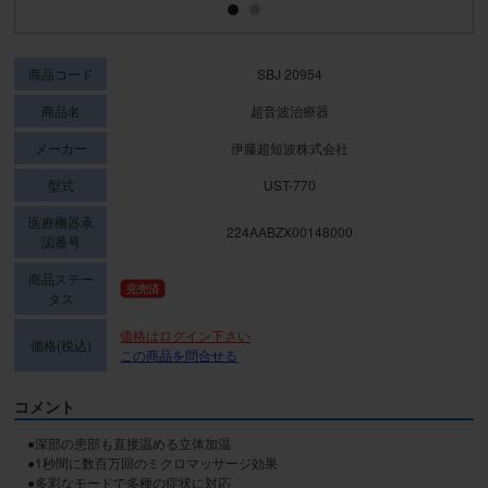
商品コード
SBJ 20954
商品名
超音波治療器
メーカー
伊藤超短波株式会社
型式
UST-770
医療機器承
224AABZX00148000
認番号
商品ステー
完売済
タス
価格はログイン下さい
価格(税込)
この商品を問合せる
コメント
●深部の患部も直接温める立体加温

●1秒間に数百万回のミクロマッサージ効果

●多彩なモードで多種の症状に対応
