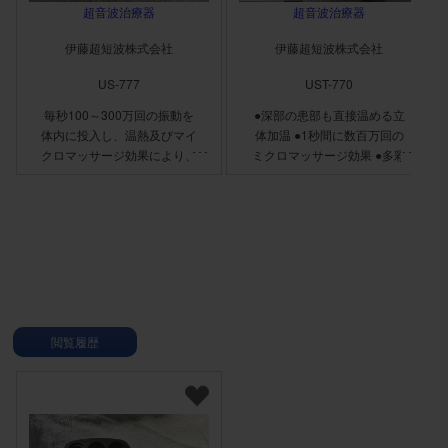
超音波治療器
超音波治療器
伊藤超短波株式会社
伊藤超短波株式会社
US-777
UST-770
毎秒100～300万回の振動を
●深部の患部も直接温める立
体内に投入し、温熱及びマイ
体加温 ●1秒間に数百万回の
クロマッサージ効果により、
ミクロマッサージ効果 ●多彩
痛みの軽減や可動域改善、新
なモードで多種の症状に対応
陳代謝促進を行う ■立体加温
●低周波治療器との「コンビ
超音波が生体組織に照査され
ネーション治療」が可能 ＜
る際に生じる熱で温熱作用を
LIPUS＞ ●軟部組織の治療に
発生。立体的に温めます。 ■
適した低出力超音波 ●深部か
ミクロマッサージ プローブ
ら浅部まで適切に対応する
の中の結晶の形を伸縮するこ
1.5MHz・3MHzプローブ ●患
とで「圧電効果」による音波
部とプローブをしっかり固定
を発生。 高速度のミクロマ
するデュアルクロスシステム
閲覧履歴
ッサージ（1秒に100～300
●治療の理解を高める情報表
万回）を発揮します。
示画面 ●7インチのタッチパ
ネルで簡単操作