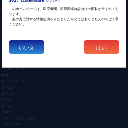
このホームページは、医療機関、医療関連施設向けの商材が含まれてお
取扱いメーカー
ります。
一般の方に対する情報提供を目的としたものではありませんのでご了承
GEヘルスケア
ください。
キャノン/東芝
富士フィルム/日立
シーメンスヘルスケア
フィリップス
いいえ
はい
オリンパス
ストライカー
ペンタックス
コニカミノルタ
島津
カールツァイス
トプコン
ニデック
ライカ
トーメー
アルコン
ルミバード/エレックス
シスメックス