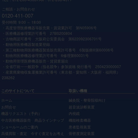
ご相談・お問合わせ
0120-411-007
受付時間 9:00 ～ 18:00
・高度管理医療機器等販売業・賃貸業許可 第N05906号
・医療機器修理業許可番号 27BS200804
・古物商認可番号 大阪府公安委員会 第622092306701号
・動物用医療機器製造業登録
・第三種動物用医療機器製造販売業許可番号 6製版療Ⅲ第60006号
・動物用医療機器修理業許可番号 6修理第60031号
・動物用管理医療機器販売・賃貸業届出
・全省庁統一一般競争（指名競争）参加資格 発行番号 250423000007
・産業廃棄物収集運搬業許可番号（東京都・愛知県・大阪府・福岡県）
238262
このサイトについて
取扱い機種
ホーム
鍼灸院・整骨院様向け
お問合せ
超音波診断装置
機器リクエスト（予約）
内視鏡
中古医療機器販売 商品ラインナップ
機能検査機器
ショールームのご案内
患者監視装置
高価買取・査定 今すぐ査定をお考え
骨密度測定装置