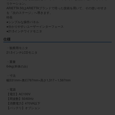
リケーション。

ARIETTA 50はARIETTAブランドで培った技術を用いて、その使いやすさ
を「次のステージ」へ導きます。

特長

●シンプルな操作パネル

●分かりやすいユーザーインターフェース

●21.5インチワイドモニタ
仕様
・観察用モニタ

21.5インチLCDモニタ 

・重量

64kg(本体のみ)

・寸法

幅531mm×奥行767mm×高さ1,317～1,567mm

・電源

【電圧】AC100V

【周波数】50/60Hz

【消費電力】470VA以下
