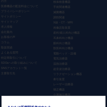
の方
検体検査機器
医療機器の配送料金について
手術関連機器
プライバシーポリシー
滅菌機器
サイトポリシー
調剤関連
サイトマップ
X線・CT・MRI
求人情報
画像読取装置
会社案内
産科/婦人科向け機器
お客様の声
耳鼻科向け機器
コラム
眼科向け機器
取扱実績
獣医科向け機器
よくある質問
電動ベッド・設備
特定商取引について
電気治療器
SDGsへの取り組みについて
温熱治療器
SNSアカウント一覧
超音波治療器
主要取引先
リラクゼーション機器
牽引装置
レーザー治療器
矯正機器
介護施設機器
歯科機器
その他
あなたは医療関係者ですか？