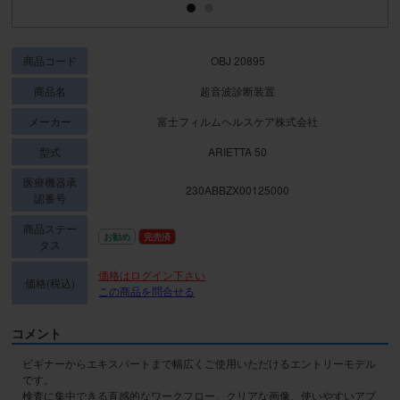
商品コード
OBJ 20895
商品名
超音波診断装置
メーカー
富士フィルムヘルスケア株式会社
型式
ARIETTA 50
医療機器承
230ABBZX00125000
認番号
商品ステー
お勧め
完売済
タス
価格はログイン下さい
価格(税込)
この商品を問合せる
コメント
ビギナーからエキスパートまで幅広くご使用いただけるエントリーモデル
です。

検査に集中できる直感的なワークフロー、クリアな画像、使いやすいアプ