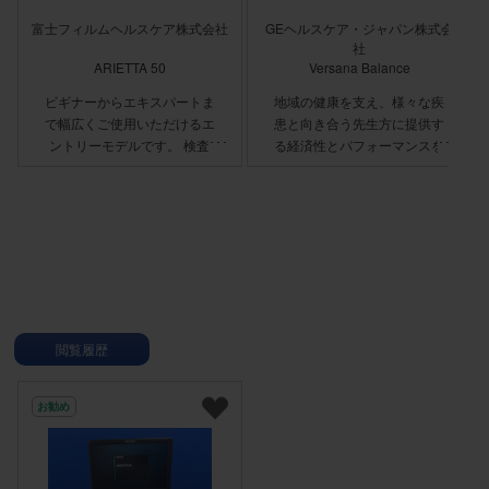
富士フィルムヘルスケア株式会社
GEヘルスケア・ジャパン株式会
社
ARIETTA 50
Versana Balance
ビギナーからエキスパートま
地域の健康を支え、様々な疾
で幅広くご使用いただけるエ
患と向き合う先生方に提供す
ントリーモデルです。 検査
る経済性とパフォーマンスを
に集中できる直感的なワーク
備えたシステム Versana
フロー、クリアな画像、使い
Balanceは、患者さんの
やすいアプリケーション。
「今」を正確に読み取り、健
ARIETTA 50はARIETTAブラ
康な毎日へと導いていくため
ンドで培った技術を用いて、
に、求められる技術・性能を
その使いやすさを「次のステ
洗練し、シンプル & コンパ
ージ」へ導きます。 特長 ●
クトにまとめ上げました。
シンプルな操作パネル ●分か
Versana Balanceは日々、地
りやすいユーザーインターフ
域の健康を支え、様々な疾患
閲覧履歴
ェース ●21.5インチワイドモ
と向きあう先生方に、経済性
ニタ
とパフォーマンスの絶妙なバ
ランスで応える最適な1台で
お勧め
す。