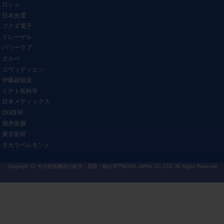
ロシュ
日本光電
フクダ電子
ドレーゲル
バリーラブ
エルベ
コヴィディエン
伊藤超短波
ミナト医科学
日本メディックス
OG技研
酒井医療
東京医研
タカラベルモント
Copyright (C)
中古医療機器の販売・買取・輸出専門BOND JAPAN CO.,LTD.
All Rights Reserved