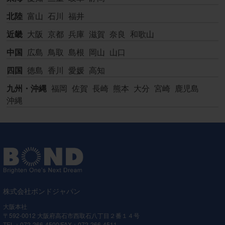
北陸
富山
石川
福井
近畿
大阪
京都
兵庫
滋賀
奈良
和歌山
中国
広島
鳥取
島根
岡山
山口
四国
徳島
香川
愛媛
高知
九州・沖縄
福岡
佐賀
長崎
熊本
大分
宮崎
鹿児島
沖縄
株式会社ボンドジャパン
大阪本社
〒592-0012 大阪府高石市西取石八丁目２番１４号
TEL：072-266-4500/FAX：072-266-4511