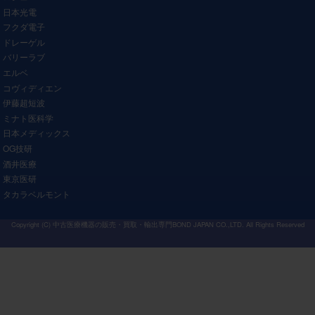
日本光電
フクダ電子
ドレーゲル
バリーラブ
エルベ
コヴィディエン
伊藤超短波
ミナト医科学
日本メディックス
OG技研
酒井医療
東京医研
タカラベルモント
Copyright (C)
中古医療機器の販売・買取・輸出専門BOND JAPAN CO.,LTD.
All Rights Reserved