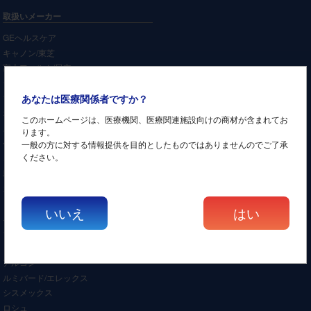
取扱いメーカー
GEヘルスケア
キャノン/東芝
富士フィルム/日立
シーメンスヘルスケア
フィリップス
あなたは医療関係者ですか？
オリンパス
このホームページは、医療機関、医療関連施設向けの商材が含まれてお
ストライカー
ります。
ペンタックス
一般の方に対する情報提供を目的としたものではありませんのでご了承
ください。
コニカミノルタ
島津
カールツァイス
トプコン
いいえ
はい
ニデック
ライカ
トーメー
アルコン
ルミバード/エレックス
シスメックス
ロシュ