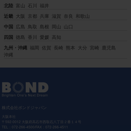
北陸
富山
石川
福井
近畿
大阪
京都
兵庫
滋賀
奈良
和歌山
中国
広島
鳥取
島根
岡山
山口
四国
徳島
香川
愛媛
高知
九州・沖縄
福岡
佐賀
長崎
熊本
大分
宮崎
鹿児島
沖縄
株式会社ボンドジャパン
大阪本社
〒592-0012 大阪府高石市西取石八丁目２番１４号
TEL：072-266-4500/FAX：072-266-4511