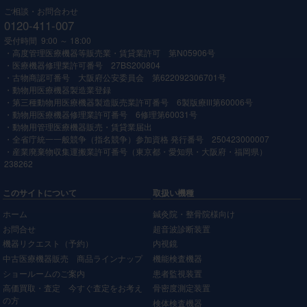
ご相談・お問合わせ
0120-411-007
受付時間 9:00 ～ 18:00
・高度管理医療機器等販売業・賃貸業許可 第N05906号
・医療機器修理業許可番号 27BS200804
・古物商認可番号 大阪府公安委員会 第622092306701号
・動物用医療機器製造業登録
・第三種動物用医療機器製造販売業許可番号 6製版療Ⅲ第60006号
・動物用医療機器修理業許可番号 6修理第60031号
・動物用管理医療機器販売・賃貸業届出
・全省庁統一一般競争（指名競争）参加資格 発行番号 250423000007
・産業廃棄物収集運搬業許可番号（東京都・愛知県・大阪府・福岡県）
238262
このサイトについて
取扱い機種
ホーム
鍼灸院・整骨院様向け
お問合せ
超音波診断装置
機器リクエスト（予約）
内視鏡
中古医療機器販売 商品ラインナップ
機能検査機器
ショールームのご案内
患者監視装置
高価買取・査定 今すぐ査定をお考え
骨密度測定装置
の方
検体検査機器