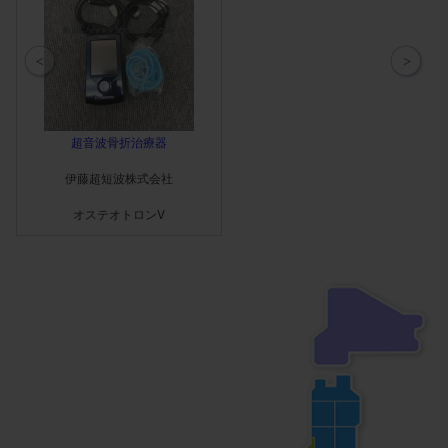
用して電気刺激を加えること
ができます。 ※FTスイッチは
NMESモードのみで使用可能
です。 ・予告音機能 予告音
を設定すると、出力される直
前(3秒または5秒前)から予告
音が鳴り、同時にポーズスイ
超音波骨折治療器
ッチのLEDが点滅します。
・ポーズスイッチ 出力の一
伊藤超短波株式会社
時停止と再開が行えます。設
定されたランプアップで出力
オステオトロンV
が再開されるため、電気刺激
を加えたいタイミングで出力
させることも可能です。 ・
コンパクトサイズ コンパク
トなサイズに視認性と操作性
に優れたカラー液晶タッチパ
ネルを搭載。手軽に持ち運べ
るので場所を選ばず使用する
ことができます。 ・リアル
タイム定電流制御 通電した
際の皮膚への嫌な刺激感が軽