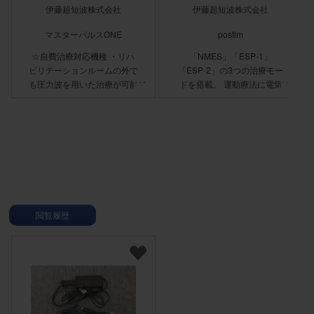
伊藤超短波株式会社
伊藤超短波株式会社
マスターパルスONE
postim
☆自費治療対応機種 ・リハ
「NMES」「ESP-1」
ビリテーションルームの外で
「ESP-2」の3つの治療モー
も圧力波を用いた治療が可能
ドを搭載。 運動療法に電気
・初心者モデルや複数導入検
刺激を加えることで、より効
討モデルとして理想的 ・2種
果的なリハビリテーションを
類のトランスミッターを標準
実現。 ・単独モード／同期
装備 ・制動機能によって振
モード CH1、CH2それぞれ
動を最小限に抑えた
が別モードでの出力が可能な
SPARROW™ハンドピース
単独モードと、両CHのモー
ドとプログラムが同じ設定で
出力される同期モードの切り
替えが行えます。 ・カウン
閲覧履歴
トダウン表示 出力中のオフ
時間の際に、次の出力開始ま
での時間がカウントダウン表
示されます。 ・FTスイッチ
(フットスイッチ) 足で
ON/OFFの切り替えができる
ので、両手を使った手技と併