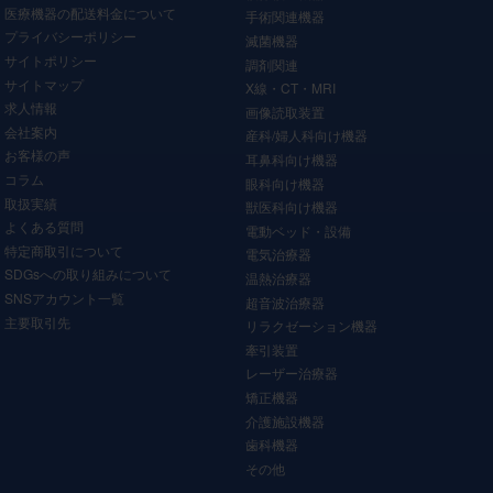
医療機器の配送料金について
手術関連機器
プライバシーポリシー
滅菌機器
サイトポリシー
調剤関連
サイトマップ
X線・CT・MRI
求人情報
画像読取装置
会社案内
産科/婦人科向け機器
お客様の声
耳鼻科向け機器
コラム
眼科向け機器
取扱実績
獣医科向け機器
よくある質問
電動ベッド・設備
特定商取引について
電気治療器
SDGsへの取り組みについて
温熱治療器
SNSアカウント一覧
超音波治療器
主要取引先
リラクゼーション機器
牽引装置
レーザー治療器
矯正機器
介護施設機器
歯科機器
その他