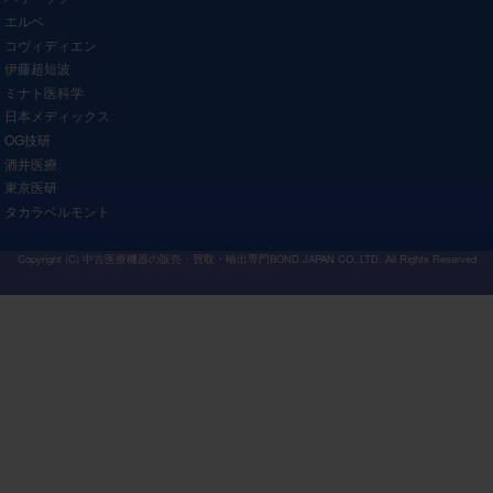
エルベ
コヴィディエン
伊藤超短波
ミナト医科学
日本メディックス
OG技研
酒井医療
東京医研
タカラベルモント
Copyright (C)
中古医療機器の販売・買取・輸出専門BOND JAPAN CO.,LTD.
All Rights Reserved