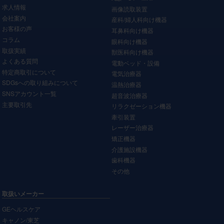
求人情報
画像読取装置
会社案内
産科/婦人科向け機器
お客様の声
耳鼻科向け機器
コラム
眼科向け機器
取扱実績
獣医科向け機器
よくある質問
電動ベッド・設備
特定商取引について
電気治療器
SDGsへの取り組みについて
温熱治療器
SNSアカウント一覧
超音波治療器
主要取引先
リラクゼーション機器
牽引装置
レーザー治療器
矯正機器
介護施設機器
歯科機器
その他
取扱いメーカー
GEヘルスケア
キャノン/東芝