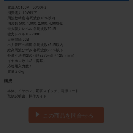
電源 AC100V　50/60Hz 

消費電力 10W以下 

周波数精度 各周波数±3%以内 

周波数 500､1,000､2,000､4,000Hz 

最大聴力レベル 各周波数70dB 

聴力レベル 0～70dB 

目盛間隔 5dB 

出力音圧の精度 各周波数±3dB以内 

総高周波ひずみ 各周波数2.5％以下 

外形寸法 幅250×奥行275×高さ125（mm） 

イヤホン数 1×2（両耳） 

応答用入力数 1 

質量 2.0kg
構成
本体、イヤホン、応答スイッチ、電源コード

取扱説明書、操作ガイド
この商品を問合せる