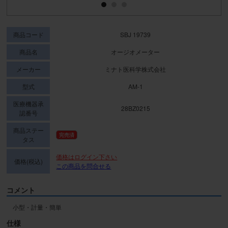
商品コード
SBJ 19739
商品名
オージオメーター
メーカー
ミナト医科学株式会社
型式
AM-1
医療機器承
28BZ0215
認番号
商品ステー
完売済
タス
価格はログイン下さい
価格(税込)
この商品を問合せる
コメント
小型・計量・簡単
仕様