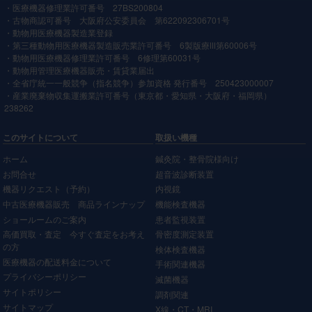
・医療機器修理業許可番号 27BS200804
・古物商認可番号 大阪府公安委員会 第622092306701号
・動物用医療機器製造業登録
・第三種動物用医療機器製造販売業許可番号 6製版療Ⅲ第60006号
・動物用医療機器修理業許可番号 6修理第60031号
・動物用管理医療機器販売・賃貸業届出
・全省庁統一一般競争（指名競争）参加資格 発行番号 250423000007
・産業廃棄物収集運搬業許可番号（東京都・愛知県・大阪府・福岡県）
238262
このサイトについて
取扱い機種
ホーム
鍼灸院・整骨院様向け
お問合せ
超音波診断装置
機器リクエスト（予約）
内視鏡
中古医療機器販売 商品ラインナップ
機能検査機器
ショールームのご案内
患者監視装置
高価買取・査定 今すぐ査定をお考え
骨密度測定装置
の方
検体検査機器
医療機器の配送料金について
手術関連機器
プライバシーポリシー
滅菌機器
サイトポリシー
調剤関連
サイトマップ
X線・CT・MRI