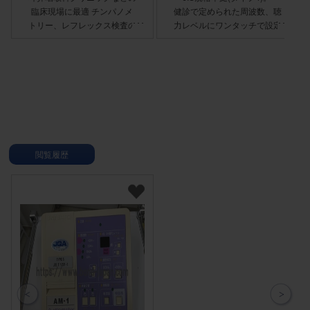
臨床現場に最適 チンパノメ
健診で定められた周波数、聴
トリー、レフレックス検査の
⼒レベルにワンタッチで設定
自動測定が行えます。 チン
できます。 ●ヘッドホンはコ
パノメトリー、レフレックス
ンパクトに折りたためます
検査両方の自動測定を連続し
て行えます。 検査スタート
は、手動および自動から選択
可能です。 サーボポンプを
採用することにより、測定中
に圧漏れが生じても設定され
た圧力値を維持します。 検
閲覧履歴
査結果は、検査項目、検査耳
ごとに内部メモリで記憶で
き、一括プリントアウトが可
能です。 設定やID入力など
がタッチパネルで操作できま
す。 LANインターフェース
を介してコンピュータなどの
外部機器に検査データを転送
することができます。