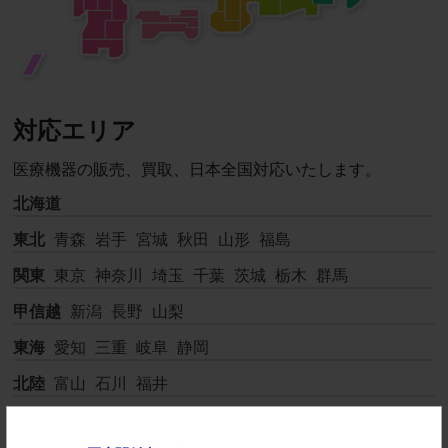
対応エリア
医療機器の販売、買取、日本全国対応いたします。
北海道
東北
青森
岩手
宮城
秋田
山形
福島
関東
東京
神奈川
埼玉
千葉
茨城
栃木
群馬
甲信越
新潟
長野
山梨
東海
愛知
三重
岐阜
静岡
北陸
富山
石川
福井
近畿
大阪
京都
兵庫
滋賀
奈良
和歌山