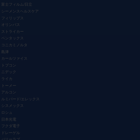
富士フィルム/日立
シーメンスヘルスケア
フィリップス
オリンパス
ストライカー
ペンタックス
コニカミノルタ
島津
カールツァイス
トプコン
ニデック
ライカ
トーメー
アルコン
ルミバード/エレックス
シスメックス
ロシュ
日本光電
フクダ電子
ドレーゲル
バリーラブ