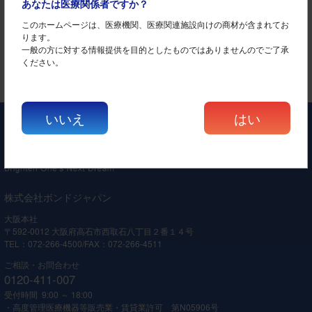
あなたは医療関係者ですか？
中国
広島
鳥取
島根
岡山
山口
このホームページは、医療機関、医療関連施設向けの商材が含まれてお
四国
徳島
香川
愛媛
高知
ります。
一般の方に対する情報提供を目的としたものではありませんのでご了承
九州・沖縄
福岡
佐賀
長崎
熊本
大分
宮崎
鹿児島
ください。
沖縄
いいえ
はい
株式会社ボンドジャパン
大阪本社
〒592-0012 大阪府高石市西取石八丁目２番１４号
TEL：072-266-4500/FAX：072-266-4511
ご相談・お問合わせ
0120-411-007
受付時間 9:00 ～ 18:00
・高度管理医療機器等販売業・賃貸業許可 第N05906号