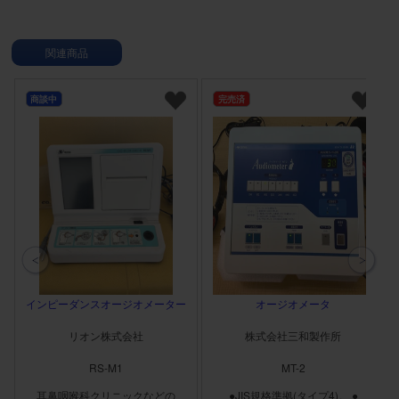
関連商品
商談中
完売済
インピーダンスオージオメーター
オージオメータ
リオン株式会社
株式会社三和製作所
RS-M1
MT-2
耳鼻咽喉科クリニックなどの
●JIS規格準拠(タイプ4)。 ●