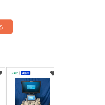
る
お勧め
商談中
商談中