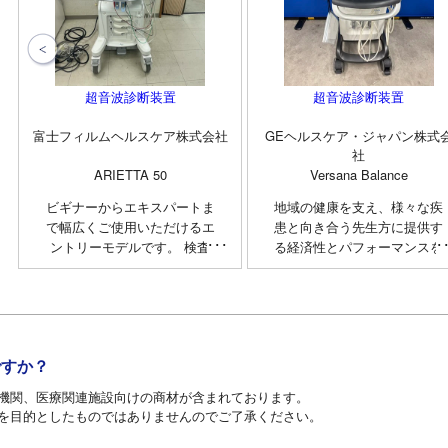
超音波診断装置
超音波診断装置
富士フィルムヘルスケア株式会社
GEヘルスケア・ジャパン株式
社
ARIETTA 50
Versana Balance
ビギナーからエキスパートま
地域の健康を支え、様々な疾
で幅広くご使用いただけるエ
患と向き合う先生方に提供す
ントリーモデルです。 検査
る経済性とパフォーマンスを
に集中できる直感的なワーク
備えたシステム Versana
フロー、クリアな画像、使い
Balanceは、患者さんの
やすいアプリケーション。
「今」を正確に読み取り、健
ARIETTA 50はARIETTAブラ
康な毎日へと導いていくため
ンドで培った技術を用いて、
に、求められる技術・性能を
ですか？
その使いやすさを「次のステ
洗練し、シンプル & コンパ
ージ」へ導きます。 特長 ●
クトにまとめ上げました。
機関、医療関連施設向けの商材が含まれております。
シンプルな操作パネル ●分か
Versana Balanceは日々、地
を目的としたものではありませんのでご了承ください。
りやすいユーザーインターフ
域の健康を支え、様々な疾患
ェース ●21.5インチワイドモ
と向きあう先生方に、経済性