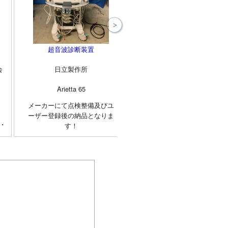
超音波診断装置
超音波診断装置
会
日立製作所
富士フィルムヘルスケア株式
Arietta 65
ARIETTA 50
メーカーにて点検整備及びユ
ビギナーからエキスパート
ーザー登録後の納品となりま
で幅広くご使用いただける
す！
ントリーモデルです。 検
に集中できる直感的なワー
フロー、クリアな画像、使
やすいアプリケーション。
ARIETTA 50はARIETTAブ
ンドで培った技術を用いて
その使いやすさを「次のス
ージ」へ導きます。 特長 ●
シンプルな操作パネル ●分
りやすいユーザーインター
ェース ●21.5インチワイド