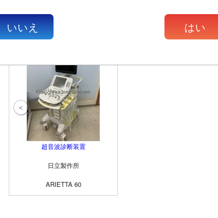
閲覧履歴
ニタ
とパフォーマンスの絶妙なバ
ランスで応える最適な1台で
いいえ
はい
す。
お勧め
超音波診断装置
日立製作所
ARIETTA 60