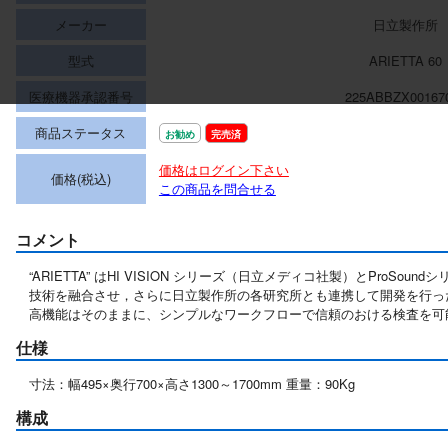
メーカー
日立製作所
型式
ARIETTA 60
医療機器承認番号
225ABBZX00167
商品ステータス
お勧め
完売済
価格はログイン下さい
価格(税込)
この商品を問合せる
コメント
“ARIETTA” はHI VISION シリーズ（日立メディコ社製）とProS
技術を融合させ，さらに日立製作所の各研究所とも連携して開発を行っ
高機能はそのままに、シンプルなワークフローで信頼のおける検査を可
仕様
寸法：幅495×奥行700×高さ1300～1700mm 重量：90Kg
構成