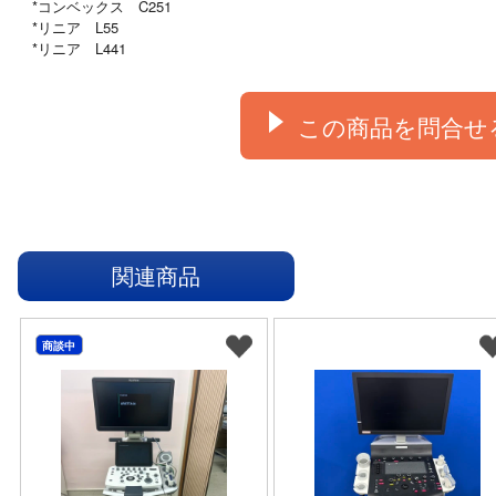
*コンベックス　C251

*リニア　L55

この商品を問合せ
関連商品
商談中