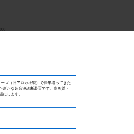
000
oundシリーズ（旧アロカ社製）で長年培ってきた
た新たな超音波診断装置です。高画質・
能にします。