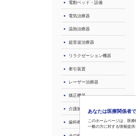
電動ベッド・設備
電気治療器
温熱治療器
動物向け超音波画像診断装置
超音波診断装置
富士フイルムメディカル
富士フィルムヘルスケア株式会社
超音波治療器
ARIETTA 50
ARIETTA 50
リラクゼーション機器
ビギナーからエキスパートま
ビギナーからエキスパートま
牽引装置
で幅広くご使用いただけるエ
で幅広くご使用いただけるエ
ントリーモデルです。 検査
ントリーモデルです。 検査
に集中できる直感的なワーク
に集中できる直感的なワーク
レーザー治療器
フロー、クリアな画像、使い
フロー、クリアな画像、使い
やすいアプリケーション。
やすいアプリケーション。
矯正機器
ARIETTA 50はARIETTAブラ
ARIETTA 50はARIETTAブラ
ンドで培った技術を用いて、
ンドで培った技術を用いて、
介護施設機器
あなたは医療関係者
その使いやすさを「次のステ
その使いやすさを「次のステ
ージ」へ導きます。 特長 ●
ージ」へ導きます。 特長 ●
このホームページは、医療
歯科機器
シンプルな操作パネル ●分か
シンプルな操作パネル ●分か
一般の方に対する情報提供
りやすいユーザーインターフ
りやすいユーザーインターフ
その他
ェース ●21.5インチワイドモ
ェース ●21.5インチワイドモ