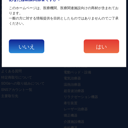
高価買取・査定 今すぐ査定をお考え
骨密度測定装置
このホームページは、医療機関、医療関連施設向けの商材が含まれてお
の方
検体検査機器
ります。
医療機器の配送料金について
手術関連機器
一般の方に対する情報提供を目的としたものではありませんのでご了承
プライバシーポリシー
滅菌機器
ください。
サイトポリシー
調剤関連
サイトマップ
X線・CT・MRI
求人情報
画像読取装置
いいえ
はい
会社案内
産科/婦人科向け機器
お客様の声
耳鼻科向け機器
コラム
眼科向け機器
取扱実績
獣医科向け機器
よくある質問
電動ベッド・設備
特定商取引について
電気治療器
SDGsへの取り組みについて
温熱治療器
SNSアカウント一覧
超音波治療器
主要取引先
リラクゼーション機器
牽引装置
レーザー治療器
矯正機器
介護施設機器
歯科機器