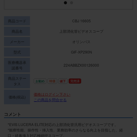
商品コード
CBJ 16605
商品名
上部消化管ビデオスコープ
メーカー
オリンパス
型式
GIF-XP290N
医療機器承
224ABBZX00126000
認番号
商品ステー
お勧め
特価
値下
完売済
タス
価格はログイン下さい
価格(税込)
この商品を問合せる
コメント
*EVIS LUCERA ELITE対応の上部消化管汎用ビデオスコープです。

*観察性能、操作性・挿入性、業務効率のさらなる向上を目指した、経
口・経鼻挿入対応極細径スコープ。