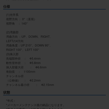
仕様
(1)光学系

視野方向 ： 0°（直視） 

視野角 	： 140° 

(2)湾曲部

湾曲方向 ：UP、DOWN、RIGHT、

LEFTの4方向 

湾曲角度：UP 210°、DOWN 90°、

RIGHT 100°、LEFT 100°

(3)挿入部

先端部外径 	： 	Φ5.4mm 

軟性管外径 	： 	Φ5.8mm 

挿入部最大径 	： 	Φ6.6mm 

有効長 	： 	1100mm 

チャンネル径

（公称値） 	： 	Φ2.2mm 

チャンネル最小径 	： 	Φ2.15mm
状態
*年式：

*メーカーメンテナンス後の納品になります。
