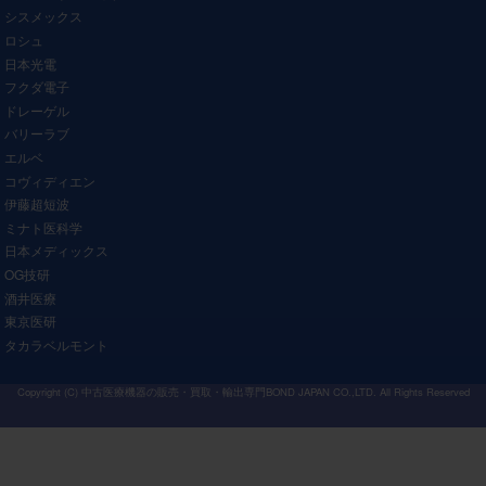
シスメックス
ロシュ
日本光電
フクダ電子
ドレーゲル
バリーラブ
エルベ
コヴィディエン
伊藤超短波
ミナト医科学
日本メディックス
OG技研
酒井医療
東京医研
タカラベルモント
Copyright (C)
中古医療機器の販売・買取・輸出専門BOND JAPAN CO.,LTD.
All Rights Reserved