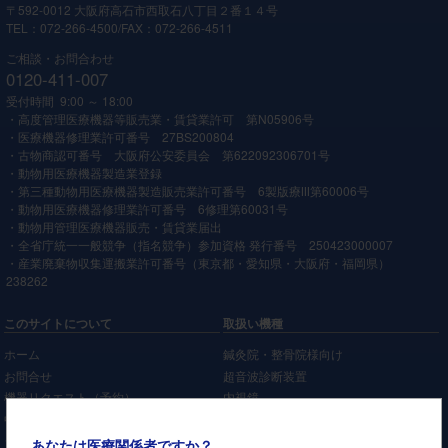
〒592-0012 大阪府高石市西取石八丁目２番１４号
TEL：072-266-4500/FAX：072-266-4511
ご相談・お問合わせ
0120-411-007
受付時間 9:00 ～ 18:00
・高度管理医療機器等販売業・賃貸業許可 第N05906号
・医療機器修理業許可番号 27BS200804
・古物商認可番号 大阪府公安委員会 第622092306701号
・動物用医療機器製造業登録
・第三種動物用医療機器製造販売業許可番号 6製版療Ⅲ第60006号
・動物用医療機器修理業許可番号 6修理第60031号
・動物用管理医療機器販売・賃貸業届出
・全省庁統一一般競争（指名競争）参加資格 発行番号 250423000007
・産業廃棄物収集運搬業許可番号（東京都・愛知県・大阪府・福岡県）
238262
このサイトについて
取扱い機種
ホーム
鍼灸院・整骨院様向け
お問合せ
超音波診断装置
機器リクエスト（予約）
内視鏡
中古医療機器販売 商品ラインナップ
機能検査機器
ショールームのご案内
患者監視装置
あなたは医療関係者ですか？