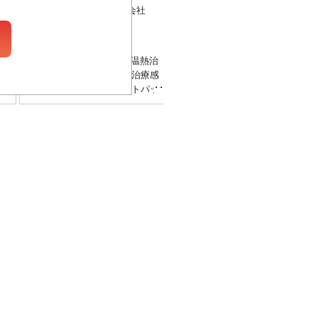
ミナト医科学株式会社
ミナト医科学株式会社
MHR-4f
QZ-260SG
進化した温熱☓リズム 温熱治
【「気持ちいい」のその先
療に心地よいリズムで治療感
へ】 ウォーターマッサー
を向上させた乾式ホットパッ
ベッドの分野において、独
ク装置、ホットリズミー。
の設計思想で常に先進の機
従来機から継承した院内に自
をお届けしてきたミナト医
由に設置できる自立型筐体
学の「アクアタイザーQZ
と、柔軟性と装着性を大きく
リーズ」。その最新機器“QZ
向上させたホットパック（リ
260”は6つのノズルが強く
ズミーパックf）がスムーズ
さしい刺激を生み出し、快
な治療への導入と心地よい治
さを実現するマッサージマ
療を実現します。
ンへと進化しました。加え
て、筋肉の柔軟性を向上さ
せ、より効率的な治療を目
したメディカルモードを搭
載。ウォーターマッサージ
ッドの進化したリラクゼー
ョンの実現と治療感がここ
あります。 ● 特長 ●メディ
カルモードは筋肉の柔軟性