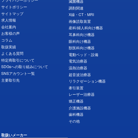
滅菌機器
サイトポリシー
調剤関連
サイトマップ
X線・CT・MRI
求人情報
画像読取装置
会社案内
産科/婦人科向け機器
お客様の声
耳鼻科向け機器
コラム
眼科向け機器
取扱実績
獣医科向け機器
よくある質問
電動ベッド・設備
特定商取引について
電気治療器
SDGsへの取り組みについて
温熱治療器
SNSアカウント一覧
超音波治療器
主要取引先
リラクゼーション機器
牽引装置
レーザー治療器
矯正機器
介護施設機器
歯科機器
その他
取扱いメーカー