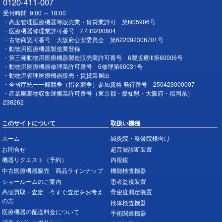
0120-411-007
受付時間 9:00 ～ 18:00
・高度管理医療機器等販売業・賃貸業許可 第N05906号
・医療機器修理業許可番号 27BS200804
・古物商認可番号 大阪府公安委員会 第622092306701号
・動物用医療機器製造業登録
・第三種動物用医療機器製造販売業許可番号 6製版療Ⅲ第60006号
・動物用医療機器修理業許可番号 6修理第60031号
・動物用管理医療機器販売・賃貸業届出
・全省庁統一一般競争（指名競争）参加資格 発行番号 250423000007
・産業廃棄物収集運搬業許可番号（東京都・愛知県・大阪府・福岡県）
238262
このサイトについて
取扱い機種
ホーム
鍼灸院・整骨院様向け
お問合せ
超音波診断装置
機器リクエスト（予約）
内視鏡
中古医療機器販売 商品ラインナップ
機能検査機器
ショールームのご案内
患者監視装置
高価買取・査定 今すぐ査定をお考え
骨密度測定装置
の方
検体検査機器
医療機器の配送料金について
手術関連機器
プライバシーポリシー