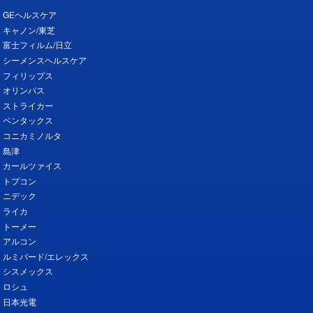
GEヘルスケア
キャノン/東芝
富士フィルム/日立
シーメンスヘルスケア
フィリップス
オリンパス
ストライカー
ペンタックス
コニカミノルタ
島津
カールツァイス
トプコン
ニデック
ライカ
トーメー
アルコン
ルミバード/エレックス
シスメックス
ロシュ
日本光電