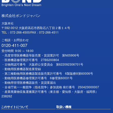
株式会社ボンドジャパン
大阪本社
〒592-0012 大阪府高石市西取石八丁目２番１４号
TEL：072-266-4500/FAX：072-266-4511
ご相談・お問合わせ
0120-411-007
受付時間 9:00 ～ 18:00
・高度管理医療機器等販売業・賃貸業許可 第N05906号
・医療機器修理業許可番号 27BS200804
・古物商認可番号 大阪府公安委員会 第622092306701号
・動物用医療機器製造業登録
・第三種動物用医療機器製造販売業許可番号 6製版療Ⅲ第60006号
・動物用医療機器修理業許可番号 6修理第60031号
・動物用管理医療機器販売・賃貸業届出
・全省庁統一一般競争（指名競争）参加資格 発行番号 250423000007
・産業廃棄物収集運搬業許可番号（東京都・愛知県・大阪府・福岡県）
238262
このサイトについて
取扱い機種