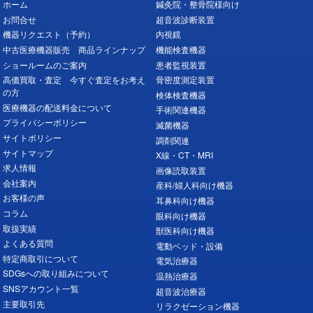
ホーム
鍼灸院・整骨院様向け
お問合せ
超音波診断装置
機器リクエスト（予約）
内視鏡
中古医療機器販売 商品ラインナップ
機能検査機器
ショールームのご案内
患者監視装置
高価買取・査定 今すぐ査定をお考え
骨密度測定装置
の方
検体検査機器
医療機器の配送料金について
手術関連機器
プライバシーポリシー
滅菌機器
サイトポリシー
調剤関連
サイトマップ
X線・CT・MRI
求人情報
画像読取装置
会社案内
産科/婦人科向け機器
お客様の声
耳鼻科向け機器
コラム
眼科向け機器
取扱実績
獣医科向け機器
よくある質問
電動ベッド・設備
特定商取引について
電気治療器
SDGsへの取り組みについて
温熱治療器
SNSアカウント一覧
超音波治療器
主要取引先
リラクゼーション機器