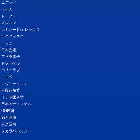
ニデック
ライカ
トーメー
アルコン
ルミバード/エレックス
シスメックス
ロシュ
日本光電
フクダ電子
ドレーゲル
バリーラブ
エルベ
コヴィディエン
伊藤超短波
ミナト医科学
日本メディックス
OG技研
酒井医療
東京医研
タカラベルモント