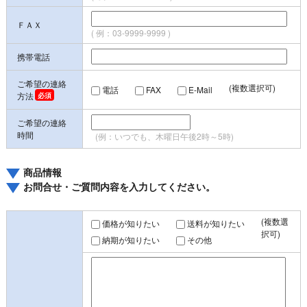
ＦＡＸ
( 例：03-9999-9999 )
携帯電話
ご希望の連絡
(複数選択可)
電話
FAX
E-Mail
方法
ご希望の連絡
時間
(例：いつでも、木曜日午後2時～5時)
商品情報
お問合せ・ご質問内容を入力してください。
(複数選
価格が知りたい
送料が知りたい
択可)
納期が知りたい
その他