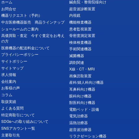
ホーム
鍼灸院・整骨院様向け
お問合せ
超音波診断装置
機器リクエスト（予約）
内視鏡
中古医療機器販売 商品ラインナップ
機能検査機器
ショールームのご案内
患者監視装置
高価買取・査定 今すぐ査定をお考え
骨密度測定装置
の方
検体検査機器
医療機器の配送料金について
手術関連機器
プライバシーポリシー
滅菌機器
サイトポリシー
調剤関連
サイトマップ
X線・CT・MRI
求人情報
画像読取装置
会社案内
産科/婦人科向け機器
お客様の声
耳鼻科向け機器
コラム
眼科向け機器
取扱実績
獣医科向け機器
よくある質問
電動ベッド・設備
特定商取引について
電気治療器
SDGsへの取り組みについて
温熱治療器
SNSアカウント一覧
超音波治療器
主要取引先
リラクゼーション機器