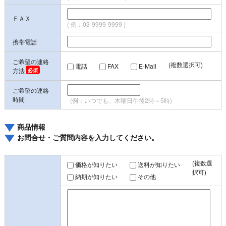
ＦＡＸ
( 例：03-9999-9999 )
携帯電話
ご希望の連絡
(複数選択可)
電話
FAX
E-Mail
方法
ご希望の連絡
時間
(例：いつでも、木曜日午後2時～5時)
商品情報
お問合せ・ご質問内容を入力してください。
(複数選
価格が知りたい
送料が知りたい
択可)
納期が知りたい
その他