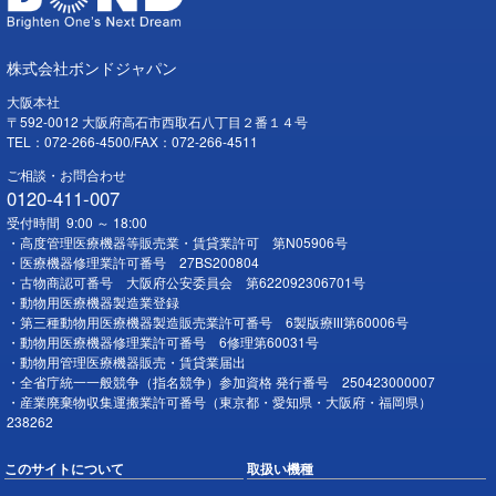
株式会社ボンドジャパン
大阪本社
〒592-0012 大阪府高石市西取石八丁目２番１４号
TEL：072-266-4500/FAX：072-266-4511
ご相談・お問合わせ
0120-411-007
受付時間 9:00 ～ 18:00
・高度管理医療機器等販売業・賃貸業許可 第N05906号
・医療機器修理業許可番号 27BS200804
・古物商認可番号 大阪府公安委員会 第622092306701号
・動物用医療機器製造業登録
・第三種動物用医療機器製造販売業許可番号 6製版療Ⅲ第60006号
・動物用医療機器修理業許可番号 6修理第60031号
・動物用管理医療機器販売・賃貸業届出
・全省庁統一一般競争（指名競争）参加資格 発行番号 250423000007
・産業廃棄物収集運搬業許可番号（東京都・愛知県・大阪府・福岡県）
238262
このサイトについて
取扱い機種