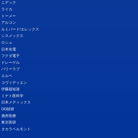
ニデック
ライカ
トーメー
アルコン
ルミバード/エレックス
シスメックス
ロシュ
日本光電
フクダ電子
ドレーゲル
バリーラブ
エルベ
コヴィディエン
伊藤超短波
ミナト医科学
日本メディックス
OG技研
酒井医療
東京医研
タカラベルモント