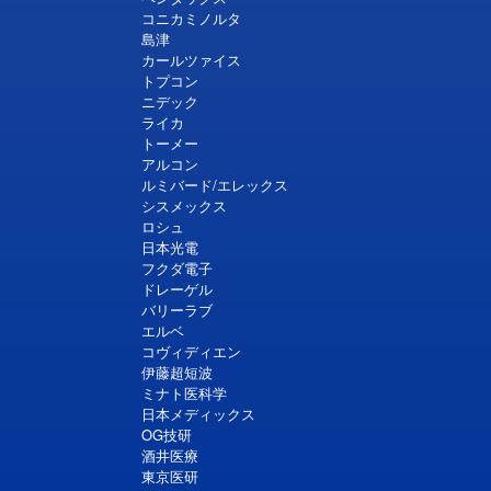
コニカミノルタ
島津
カールツァイス
トプコン
ニデック
ライカ
トーメー
アルコン
ルミバード/エレックス
シスメックス
ロシュ
日本光電
フクダ電子
ドレーゲル
バリーラブ
エルベ
コヴィディエン
伊藤超短波
ミナト医科学
日本メディックス
OG技研
酒井医療
東京医研