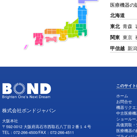
医療機器の
北海道
東北
青森
関東
東京
甲信越
新
このサイト
ホーム
お問合せ
機器リクエ
株式会社ボンドジャパン
中古医療機
ショールー
大阪本社
高価買取・
〒592-0012 大阪府高石市西取石八丁目２番１４号
医療機器の
TEL：072-266-4500/FAX：072-266-4511
プライバシ