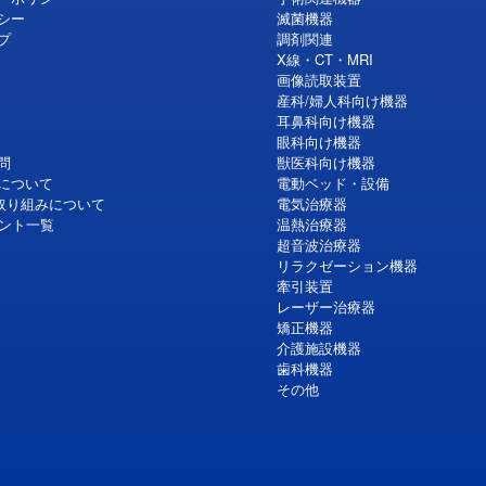
シー
滅菌機器
プ
調剤関連
X線・CT・MRI
画像読取装置
産科/婦人科向け機器
耳鼻科向け機器
眼科向け機器
問
獣医科向け機器
について
電動ベッド・設備
の取り組みについて
電気治療器
ウント一覧
温熱治療器
超音波治療器
リラクゼーション機器
牽引装置
レーザー治療器
矯正機器
介護施設機器
歯科機器
その他