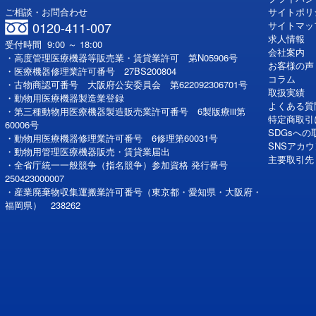
ご相談・お問合わせ
サイトポリ
0120-411-007
サイトマッ
求人情報
受付時間 9:00 ～ 18:00
会社案内
・高度管理医療機器等販売業・賃貸業許可 第N05906号
お客様の声
・医療機器修理業許可番号 27BS200804
コラム
・古物商認可番号 大阪府公安委員会 第622092306701号
取扱実績
・動物用医療機器製造業登録
よくある質
・第三種動物用医療機器製造販売業許可番号 6製版療Ⅲ第
特定商取引
60006号
SDGsへ
・動物用医療機器修理業許可番号 6修理第60031号
SNSアカ
・動物用管理医療機器販売・賃貸業届出
主要取引先
・全省庁統一一般競争（指名競争）参加資格 発行番号
250423000007
・産業廃棄物収集運搬業許可番号（東京都・愛知県・大阪府・
福岡県） 238262